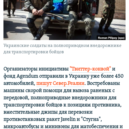
ПРИСОЕДИНЯЙТЕСЬ!
ПОБЕДИТЕЛЕЙ НЕ СУДЯТ?
КРЫМ.НЕПОКОРЕННЫЙ
ELIFBE
УКРАИНСКАЯ ПРОБЛЕМА КРЫМА
Все сайты RFE/RL
Украинские солдаты на полноприводном внедорожнике
для транспортировки бойцов
Организаторы инициативы
"Твиттер-конвой"
и
фонд Agendum отправили в Украину уже более 450
автомобилей,
пишут Север.Реалии
. Востребованы
машины скорой помощи для вывоза раненых с
передовой, полноприводные внедорожники для
транспортировки бойцов к позициям противника,
вместительные джипы для перевозки
противотанковых ракет Javelin и "Стугна",
микроавтобусы и минивэны для матобеспечения и