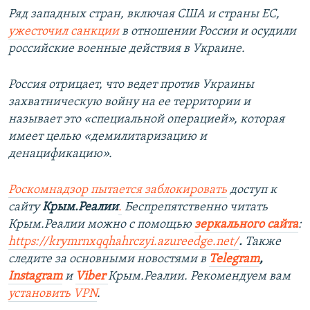
Ряд западных стран, включая США и страны ЕС,
ужесточил санкции
в отношении России и осудили
российские военные действия в Украине.
Россия отрицает, что ведет против Украины
захватническую войну на ее территории и
называет это «специальной операцией», которая
имеет целью «демилитаризацию и
денацификацию».
Роскомнадзор пытается заблокировать
доступ к
сайту
Крым.Реалии
.
Беспрепятственно читать
Крым.Реалии можно с помощью
зеркального сайта
:
https://krymrnxqqhahrczyi.azureedge.net/
.
Также
следите за основными новостями в
Telegram
,
Instagram
и
Viber
Крым.Реалии. Рекомендуем вам
установить
VPN
.