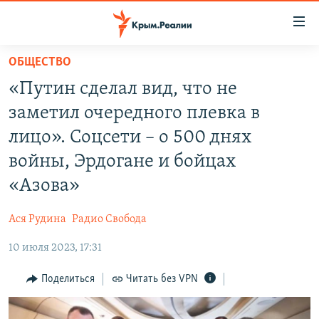
Доступность
ссылки
Вернуться
ОБЩЕСТВО
к
НОВОСТИ
«Путин сделал вид, что не
основному
СПЕЦПРОЕКТЫ
содержанию
заметил очередного плевка в
ВОДА
Вернутся
ГРУЗ 200
лицо». Соцсети – о 500 днях
к
ИСТОРИЯ
КАРТА ВОЕННЫХ ОБЪЕКТОВ КРЫМА
войны, Эрдогане и бойцах
главной
ЕЩЕ
11 ЛЕТ ОККУПАЦИИ КРЫМА. 11 ИСТОРИЙ СОПРОТИВЛЕНИЯ
навигации
«Азова»
Вернутся
РАДІО СВОБОДА
ИНТЕРАКТИВ
к
Ася Рудина
Радио Свобода
КАК ОБОЙТИ БЛОКИРОВКУ
ИНФОГРАФИКА
поиску
10 июля 2023, 17:31
ТЕЛЕПРОЕКТ КРЫМ.РЕАЛИИ
Українською
Поделиться
Читать без VPN
СОВЕТЫ ПРАВОЗАЩИТНИКОВ
Qırımtatar
ПРОПАВШИЕ БЕЗ ВЕСТИ