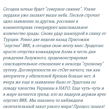
Сегодня ночью будет "северное сияние". Узкие
пердаки уже пылают выше неба. Песков строчит
одно заявление за другим, россияне в
комментариях генерируют максимальное
количество зрады. Снова удар шампурой в спину от
Турции. Ровно две недели назад Пригожин
"опустил" ВВХ, в сегодня свою лепту внес Эродоган:
просто отпустил командиров Азова в честь дня
рождения Залужного, продемонстрировав
снисходительное отношение к некогда "грозному"
путену. Договоренности не стОят ничего, так как
авторитета у обитателей Кремля больше нет. А
вчера же еще и заявление было от Эрдогана по
поводу членства Украины в НАТО. Еще чуть-чуть и
в мире начнется тренд: кто из лидеров держав ярче
опустит ВВХ. Мы наконец-то наблюдаем
окончательный закат узкого мира! Процесс пошел!