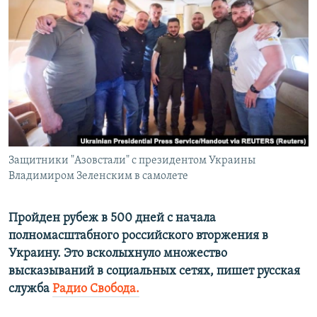
ПРИСОЕДИНЯЙТЕСЬ!
ПОБЕДИТЕЛЕЙ НЕ СУДЯТ?
КРЫМ.НЕПОКОРЕННЫЙ
ELIFBE
УКРАИНСКАЯ ПРОБЛЕМА КРЫМА
Все сайты RFE/RL
Защитники "Азовстали" с президентом Украины
Владимиром Зеленским в самолете
Пройден рубеж в 500 дней с начала
полномасштабного российского вторжения в
Украину. Это всколыхнуло множество
высказываний в социальных сетях, пишет русская
служба
Радио Свобода.