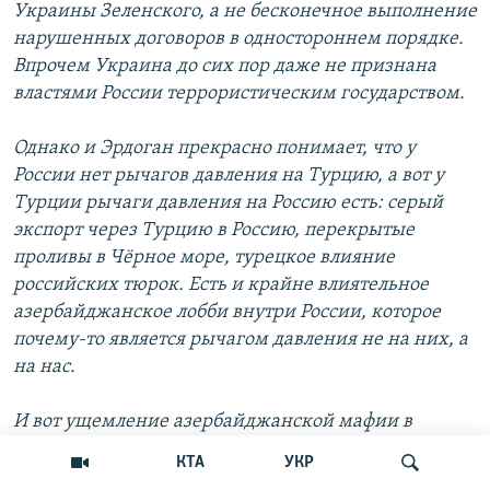
Украины Зеленского, а не бесконечное выполнение
нарушенных договоров в одностороннем порядке.
Впрочем Украина до сих пор даже не признана
властями России террористическим государством.
Однако и Эрдоган прекрасно понимает, что у
России нет рычагов давления на Турцию, а вот у
Турции рычаги давления на Россию есть: серый
экспорт через Турцию в Россию, перекрытые
проливы в Чёрное море, турецкое влияние
российских тюрок. Есть и крайне влиятельное
азербайджанское лобби внутри России, которое
почему-то является рычагом давления не на них, а
на нас.
И вот ущемление азербайджанской мафии в
России могло бы быть не только и не сколько
КТА
УКР
рычагом, а просто необходимой политикой