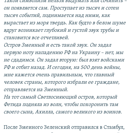
Такой символизм нельзя выдумать или сочинить –
он появляется сам. Проступает из тысяч и сотен
тысяч событий, поднимается над ними, как
вырастает из моря твердь. Как будто в белом шуме
вдруг возникает глубокий и густой звук трубы и
становится все отчетливей.
Остров Змеиный и есть такой звук. Он задал
первую ноту нападению РФ на Украину – нет, мы
не сдадимся. Он задал вторую: был взят войсками
РФ и отбит назад. И сегодня, на 500 день войны,
мне кажется очень правильным, что главный
человек страны, которого избрали ее граждане,
отправляется на Змеиный.
На тот самый Светлосияющий остров, который
Фетида подняла из волн, чтобы похоронить там
своего сына, Ахилла, самого великого из воинов.
После Змеиного Зеленский отправился в Стамбул,