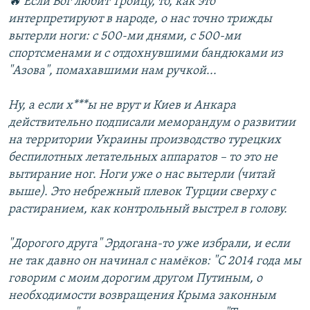
🔥 Если Бог любит Троицу, то, как это
интерпретируют в народе, о нас точно трижды
вытерли ноги: с 500-ми днями, с 500-ми
спортсменами и с отдохнувшими бандюками из
"Азова", помахавшими нам ручкой...
Ну, а если х***ы не врут и Киев и Анкара
действительно подписали меморандум о развитии
на территории Украины производство турецких
беспилотных летательных аппаратов – то это не
вытирание ног. Ноги уже о нас вытерли (читай
выше). Это небрежный плевок Турции сверху с
растиранием, как контрольный выстрел в голову.
"Дорогого друга" Эрдогана-то уже избрали, и если
не так давно он начинал с намёков: "С 2014 года мы
говорим с моим дорогим другом Путиным, о
необходимости возвращения Крыма законным