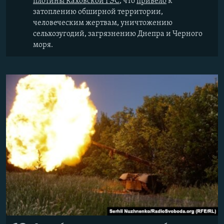
плотины Каховской ГЭС
, что
привело
к
затоплению обширной территории,
человеческим жертвам, уничтожению
сельхозугодий, загрязнению Днепра и Черного
моря.