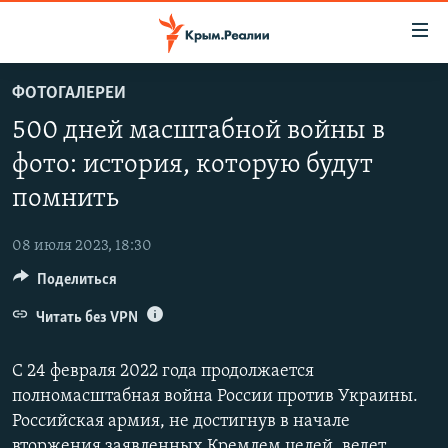
Доступность
ссылки
Вернуться
ФОТОГАЛЕРЕИ
к
НОВОСТИ
500 дней масштабной войны в
основному
СПЕЦПРОЕКТЫ
содержанию
фото: история, которую будут
ВОДА
Вернутся
ГРУЗ 200
помнить
к
ИСТОРИЯ
КАРТА ВОЕННЫХ ОБЪЕКТОВ КРЫМА
главной
08 июля 2023, 18:30
ЕЩЕ
11 ЛЕТ ОККУПАЦИИ КРЫМА. 11 ИСТОРИЙ СОПРОТИВЛЕНИЯ
навигации
Вернутся
Поделиться
РАДІО СВОБОДА
ИНТЕРАКТИВ
к
Читать без VPN
КАК ОБОЙТИ БЛОКИРОВКУ
ИНФОГРАФИКА
поиску
ТЕЛЕПРОЕКТ КРЫМ.РЕАЛИИ
С 24 февраля 2022 года продолжается
Українською
полномасштабная война России против Украины.
СОВЕТЫ ПРАВОЗАЩИТНИКОВ
Qırımtatar
Российская армия, не достигнув в начале
ПРОПАВШИЕ БЕЗ ВЕСТИ
вторжения заявленных Кремлем целей, ведет