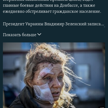
ПРИСОЕДИНЯЙТЕСЬ!
ПОБЕДИТЕЛЕЙ НЕ СУДЯТ?
главные боевые действия на Донбассе, а также
ежедневно обстреливает гражданское население.
КРЫМ.НЕПОКОРЕННЫЙ
ELIFBE
Президент Украины Владимир Зеленский записал
в
УКРАИНСКАЯ ПРОБЛЕМА КРЫМА
Показать больше
Все сайты RFE/RL