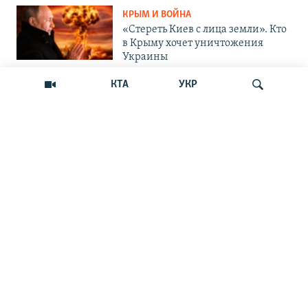
КРЫМ И ВОЙНА
«Стереть Киев с лица земли». Кто
в Крыму хочет уничтожения
Украины
КТА
УКР
ОБЩЕСТВО
Как Россия «мотивирует»
крымских абитуриентов
поступать в вузы Украины
Искать
ОБЩЕСТВО
Война на пляжах и тотальный
контроль: главные вызовы
курортного сезона-2026 в Крыму
ОБЩЕСТВО
«Отдых с талонами на бензин»:
курортный сезон в Крыму