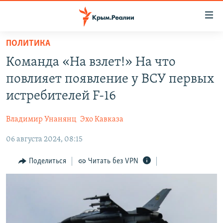
Доступность
ссылки
Вернуться
ПОЛИТИКА
к
НОВОСТИ
Команда «На взлет!» На что
основному
СПЕЦПРОЕКТЫ
содержанию
повлияет появление у ВСУ первых
ВОДА
Вернутся
ГРУЗ 200
истребителей F-16
к
ИСТОРИЯ
КАРТА ВОЕННЫХ ОБЪЕКТОВ КРЫМА
главной
Владимир Унанянц
Эхо Кавказа
ЕЩЕ
11 ЛЕТ ОККУПАЦИИ КРЫМА. 11 ИСТОРИЙ СОПРОТИВЛЕНИЯ
навигации
Вернутся
06 августа 2024, 08:15
РАДІО СВОБОДА
ИНТЕРАКТИВ
к
КАК ОБОЙТИ БЛОКИРОВКУ
ИНФОГРАФИКА
Поделиться
Читать без VPN
поиску
ТЕЛЕПРОЕКТ КРЫМ.РЕАЛИИ
Українською
СОВЕТЫ ПРАВОЗАЩИТНИКОВ
Qırımtatar
ПРОПАВШИЕ БЕЗ ВЕСТИ