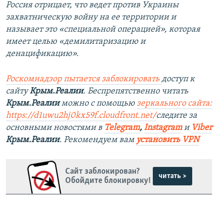
Россия отрицает, что ведет против Украины
захватническую войну на ее территории и
называет это «специальной операцией», которая
имеет целью «демилитаризацию и
денацификацию».
Роскомнадзор пытается заблокировать
доступ к
сайту
Крым.Реалии
. Беспрепятственно читать
Крым.Реалии
можно с помощью
зеркального сайта:
https://d1uwu2hj0kx59f.cloudfront.net/
следите за
основными новостями в
Telegram
,
Instagram
и
Viber
Крым.Реалии
. Рекомендуем вам
установить VPN
Сайт заблокирован?
читать >
Обойдите блокировку!