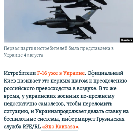
ПРИСОЕДИНЯЙТЕСЬ!
ПОБЕДИТЕЛЕЙ НЕ СУДЯТ?
КРЫМ.НЕПОКОРЕННЫЙ
ELIFBE
УКРАИНСКАЯ ПРОБЛЕМА КРЫМА
Все сайты RFE/RL
Первая партия истребителей была представлена в
Украине 4 августа
Истребители
F-16 уже в Украине
. Официальный
Киев называет это первым шагом к преодолению
российского превосходства в воздухе. В то же
время, у украинских военных по-прежнему
недостаточно самолетов, чтобы переломить
ситуацию, и Украинапродолжает делать ставку на
беспилотные системы, информирует Грузинская
служба RFE/RL
«Эхо Кавказа»
.