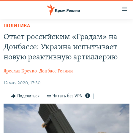
Доступность
ссылки
Вернуться
ПОЛИТИКА
к
НОВОСТИ
Ответ российским «Градам» на
основному
СПЕЦПРОЕКТЫ
содержанию
Донбассе: Украина испытывает
ВОДА
Вернутся
ГРУЗ 200
новую реактивную артиллерию
к
ИСТОРИЯ
КАРТА ВОЕННЫХ ОБЪЕКТОВ КРЫМА
главной
Ярослав Кречко
Донбасс.Реалии
ЕЩЕ
11 ЛЕТ ОККУПАЦИИ КРЫМА. 11 ИСТОРИЙ СОПРОТИВЛЕНИЯ
навигации
Вернутся
12 мая 2020, 17:30
РАДІО СВОБОДА
ИНТЕРАКТИВ
к
КАК ОБОЙТИ БЛОКИРОВКУ
ИНФОГРАФИКА
Поделиться
Читать без VPN
поиску
ТЕЛЕПРОЕКТ КРЫМ.РЕАЛИИ
Українською
СОВЕТЫ ПРАВОЗАЩИТНИКОВ
Qırımtatar
ПРОПАВШИЕ БЕЗ ВЕСТИ