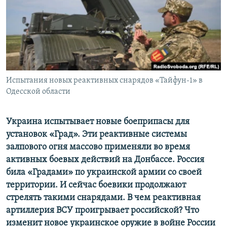
ПРИСОЕДИНЯЙТЕСЬ!
ПОБЕДИТЕЛЕЙ НЕ СУДЯТ?
КРЫМ.НЕПОКОРЕННЫЙ
ELIFBE
УКРАИНСКАЯ ПРОБЛЕМА КРЫМА
Все сайты RFE/RL
Испытания новых реактивных снарядов «Тайфун-1» в
Одесской области
Украина испытывает новые боеприпасы для
установок «Град». Эти реактивные системы
залпового огня массово применяли во время
активных боевых действий на Донбассе. Россия
била «Градами» по украинской армии со своей
территории. И сейчас боевики продолжают
стрелять такими снарядами. В чем реактивная
артиллерия ВСУ проигрывает российской? Что
изменит новое украинское оружие в войне России