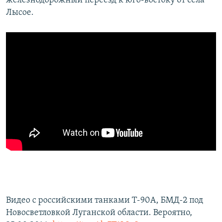
железнодорожный переезд к юго-востоку от села
Лысое.
Видео с российскими танками Т-90А, БМД-2 под
Новосветловкой Луганской области. Вероятно,