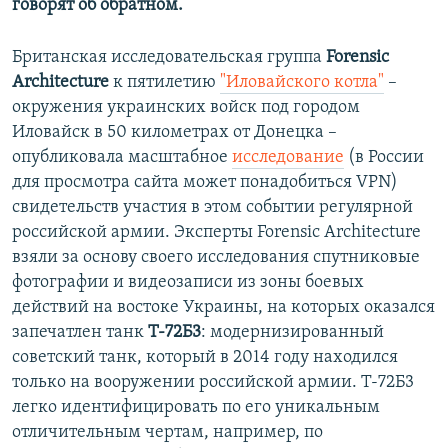
говорят об обратном.
Британская исследовательская группа
Forensic
Architecture
к пятилетию
"Иловайского котла"
–
окружения украинских войск под городом
Иловайск в 50 километрах от Донецка –
опубликовала масштабное
исследование
(в России
для просмотра сайта может понадобиться VPN)
свидетельств участия в этом событии регулярной
российской армии. Эксперты Forensic Architecture
взяли за основу своего исследования спутниковые
фотографии и видеозаписи из зоны боевых
действий на востоке Украины, на которых оказался
запечатлен танк
Т-72Б3
: модернизированный
советский танк, который в 2014 году находился
только на вооружении российской армии. Т-72Б3
легко идентифицировать по его уникальным
отличительным чертам, например, по