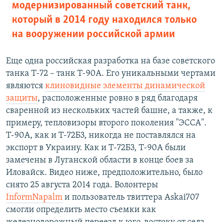
модернизированный советский танк,
который в 2014 году находился только
на вооружении российской армии
Еще одна российская разработка на базе советского
танка Т-72 – танк Т-90А. Его уникальными чертами
являются
клиновидные элементы динамической
защиты
, расположенные ровно в ряд благодаря
сваренной из нескольких частей башне, а также, к
примеру, тепловизоры второго поколения "ЭССА".
Т-90А, как и Т-72Б3, никогда не поставлялся на
экспорт в Украину. Как и Т-72Б3, Т-90А были
замечены в Луганской области в конце боев за
Иловайск. Видео ниже, предположительно, было
снято 25 августа 2014 года. Волонтеры
InformNapalm
и пользователь твиттера Askai707
смогли определить место съемки как