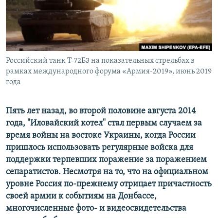
ПРИСОЕДИНЯЙТЕСЬ!
ПОБЕДИТЕЛЕЙ НЕ СУДЯТ?
КРЫМ.НЕПОКОРЕННЫЙ
ELIFBE
Российский танк Т-72Б3 на показательных стрельбах в
УКРАИНСКАЯ ПРОБЛЕМА КРЫМА
рамках международного форума «Армия-2019», июнь 2019
Все сайты RFE/RL
года
Пять лет назад, во второй половине августа 2014
года, "Иловайский котел" стал первым случаем за
время войны на востоке Украины, когда России
пришлось использовать регулярные войска для
поддержки терпевших поражение за поражением
сепаратистов. Несмотря на то, что на официальном
уровне Россия по-прежнему отрицает причастность
своей армии к событиям на Донбассе,
многочисленные фото- и видеосвидетельства