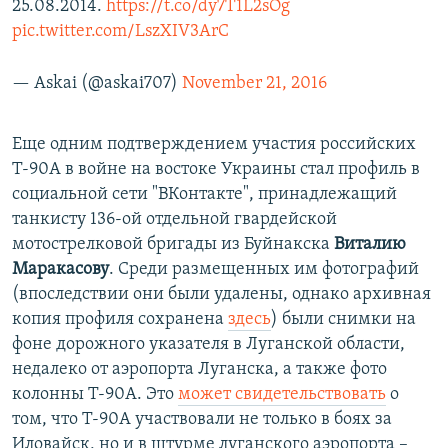
25.08.2014.
https://t.co/dy7T1L2sOg
pic.twitter.com/LszXIV3ArC
— Askai (@askai707)
November 21, 2016
Еще одним подтверждением участия российских
Т-90А в войне на востоке Украины стал профиль в
социальной сети "ВКонтакте", принадлежащий
танкисту 136-ой отдельной гвардейской
мотострелковой бригады из Буйнакска
Виталию
Маракасову
. Среди размещенных им фотографий
(впоследствии они были удалены, однако архивная
копия профиля сохранена
здесь
) были снимки на
фоне дорожного указателя в Луганской области,
недалеко от аэропорта Луганска, а также фото
колонны Т-90А. Это
может свидетельствовать
о
том, что Т-90А участвовали не только в боях за
Иловайск, но и в штурме луганского аэропорта –