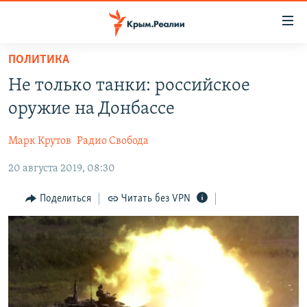
Доступность
ссылки
Вернуться
ПОЛИТИКА
к
НОВОСТИ
Не только танки: российское
основному
СПЕЦПРОЕКТЫ
содержанию
оружие на Донбассе
ВОДА
Вернутся
ГРУЗ 200
к
Марк Крутов
Радио Свобода
ИСТОРИЯ
КАРТА ВОЕННЫХ ОБЪЕКТОВ КРЫМА
главной
20 августа 2019, 08:30
ЕЩЕ
11 ЛЕТ ОККУПАЦИИ КРЫМА. 11 ИСТОРИЙ СОПРОТИВЛЕНИЯ
навигации
Вернутся
РАДІО СВОБОДА
ИНТЕРАКТИВ
Поделиться
Читать без VPN
к
КАК ОБОЙТИ БЛОКИРОВКУ
ИНФОГРАФИКА
поиску
ТЕЛЕПРОЕКТ КРЫМ.РЕАЛИИ
Українською
СОВЕТЫ ПРАВОЗАЩИТНИКОВ
Qırımtatar
ПРОПАВШИЕ БЕЗ ВЕСТИ