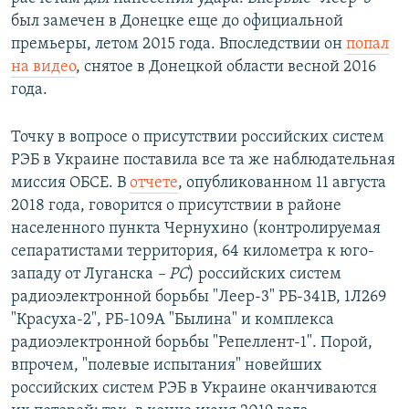
был замечен в Донецке еще до официальной
премьеры, летом 2015 года. Впоследствии он
попал
на видео
, снятое в Донецкой области весной 2016
года.
Точку в вопросе о присутствии российских систем
РЭБ в Украине поставила все та же наблюдательная
миссия ОБСЕ. В
отчете
, опубликованном 11 августа
2018 года, говорится о присутствии в районе
населенного пункта Чернухино (контролируемая
сепаратистами территория, 64 километра к юго-
западу от Луганска
– РС
) российских систем
радиоэлектронной борьбы "Леер-3" РБ-341В, 1Л269
"Красуха-2", РБ-109A "Былина" и комплекса
радиоэлектронной борьбы "Репеллент-1". Порой,
впрочем, "полевые испытания" новейших
российских систем РЭБ в Украине оканчиваются