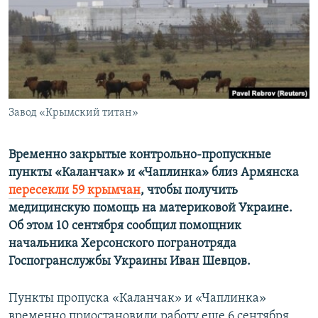
ПРИСОЕДИНЯЙТЕСЬ!
ПОБЕДИТЕЛЕЙ НЕ СУДЯТ?
КРЫМ.НЕПОКОРЕННЫЙ
ELIFBE
УКРАИНСКАЯ ПРОБЛЕМА КРЫМА
Все сайты RFE/RL
Завод «Крымский титан»
Временно закрытые контрольно-пропускные
пункты «Каланчак» и «Чаплинка» близ Армянска
пересекли 59 крымчан
, чтобы получить
медицинскую помощь на материковой Украине.
Об этом 10 сентября сообщил помощник
начальника Херсонского погранотряда
Госпогранслужбы Украины Иван Шевцов.
Пункты пропуска «Каланчак» и «Чаплинка»
временно приостановили работу еще 6 сентября