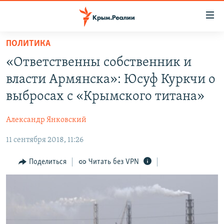
Доступность
ссылки
Вернуться
ПОЛИТИКА
к
НОВОСТИ
«Ответственны собственник и
основному
СПЕЦПРОЕКТЫ
содержанию
власти Армянска»: Юсуф Куркчи о
ВОДА
Вернутся
ГРУЗ 200
выбросах с «Крымского титана»
к
ИСТОРИЯ
КАРТА ВОЕННЫХ ОБЪЕКТОВ КРЫМА
главной
Александр Янковский
ЕЩЕ
11 ЛЕТ ОККУПАЦИИ КРЫМА. 11 ИСТОРИЙ СОПРОТИВЛЕНИЯ
навигации
Вернутся
11 сентября 2018, 11:26
РАДІО СВОБОДА
ИНТЕРАКТИВ
к
КАК ОБОЙТИ БЛОКИРОВКУ
ИНФОГРАФИКА
Поделиться
Читать без VPN
поиску
ТЕЛЕПРОЕКТ КРЫМ.РЕАЛИИ
Українською
СОВЕТЫ ПРАВОЗАЩИТНИКОВ
Qırımtatar
ПРОПАВШИЕ БЕЗ ВЕСТИ