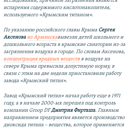
исследований, причиной загрязнения являются
испарения содержимого кислотонакопителя,
используемого «Крымским титаном».
По указанию российского главы Крыма
Сергея
Аксенова
из Армянска
вывезли детей школьного и
дошкольного возраста в крымские санатории из-за
загрязнения воздуха в городе. По словам Аксенова,
концентрация вредных веществ
в воздухе на
севере Крыма превысила допустимую норму, в
связи с этим на две недели приостановили работу
завода «Крымский титан».
Завод «Крымский титан» начал работу еще в 1971
году, а в начале 2000-ых перешел под контроль
компании Groop DF
Дмитрия Фирташа
. Главным
направлением предприятия является производство
диоксида титана – вещества, которое применяется