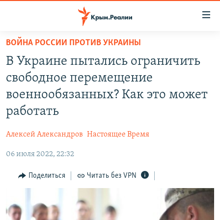
Доступность
ссылки
Вернуться
ВОЙНА РОССИИ ПРОТИВ УКРАИНЫ
к
НОВОСТИ
В Украине пытались ограничить
основному
СПЕЦПРОЕКТЫ
содержанию
свободное перемещение
ВОДА
Вернутся
ГРУЗ 200
военнообязанных? Как это может
к
ИСТОРИЯ
КАРТА ВОЕННЫХ ОБЪЕКТОВ КРЫМА
работать
главной
ЕЩЕ
11 ЛЕТ ОККУПАЦИИ КРЫМА. 11 ИСТОРИЙ СОПРОТИВЛЕНИЯ
навигации
Алексей Александров
Настоящее Время
Вернутся
РАДІО СВОБОДА
ИНТЕРАКТИВ
к
06 июля 2022, 22:32
КАК ОБОЙТИ БЛОКИРОВКУ
ИНФОГРАФИКА
поиску
Поделиться
Читать без VPN
ТЕЛЕПРОЕКТ КРЫМ.РЕАЛИИ
Українською
СОВЕТЫ ПРАВОЗАЩИТНИКОВ
Qırımtatar
ПРОПАВШИЕ БЕЗ ВЕСТИ