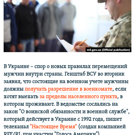
ПРИСОЕДИНЯЙТЕСЬ!
ПОБЕДИТЕЛЕЙ НЕ СУДЯТ?
КРЫМ.НЕПОКОРЕННЫЙ
ELIFBE
УКРАИНСКАЯ ПРОБЛЕМА КРЫМА
Все сайты RFE/RL
В Украине – спор о новых правилах перемещений
мужчин внутри страны. Генштаб ВСУ во вторник
заявил, что состоящие на военном учете мужчины
должны
получать разрешение в военкомате
, если
хотят выехать
за пределы населенного пункта
, в
котором проживают. В ведомстве сослались на
закон "О воинской обязанности и военной службе",
который действует в Украине с 1992 года, пишет
телеканал
"Настоящее Время"
​(создан компанией
RFE/RL при участии "Голоса Америки"). ​