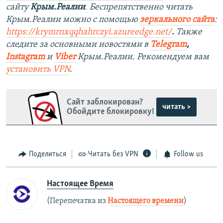
сайту
Крым.Реалии
.
Беспрепятственно читать
Крым.Реалии можно с помощью
зеркального сайта
:
https://krymrnxqqhahrczyi.azureedge.net/
.
Также
следите за основными новостями в
Telegram
,
Instagram
и
Viber
Крым.Реалии. Рекомендуем вам
установить
VPN
.
Сайт заблокирован?
читать >
Обойдите блокировку!
Поделиться
Читать без VPN
Follow us
Настоящее Время
(Перепечатка из
Настоящего времени
)