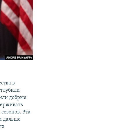
ства в
углубили
или добрые
держивать
сезонов. Эта
и дальше
ых