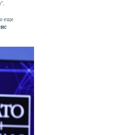
".
о еще
енс