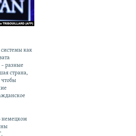
 системы как
вата
 – разные
шая страна,
 чтобы
шие
ажданское
В немецком
ины
".