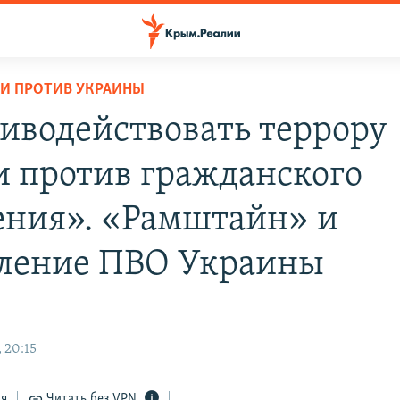
И ПРОТИВ УКРАИНЫ
иводействовать террору
и против гражданского
ения». «Рамштайн» и
ление ПВО Украины
 20:15
ся
Читать без VPN