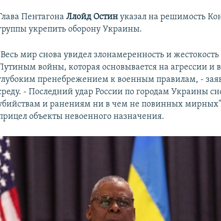
Глава Пентагона
Ллойд Остин
указал на решимость Ко
группы укрепить оборону Украины.
"Весь мир снова увидел злонамеренность и жестокост
Путиным войны, которая основывается на агрессии и в
глубоким пренебрежением к военным правилам, - зая
среду. - Последний удар России по городам Украины сн
убийствам и ранениям ни в чем не повинных мирных"
 прицел объекты невоенного назначения.