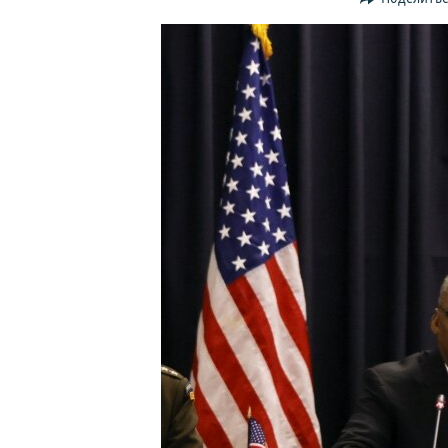
ПОБЕДИТЕЛЕЙ НЕ СУДЯТ?
КРЫМ.НЕПОКОРЕННЫЙ
ELIFBE
УКРАИНСКАЯ ПРОБЛЕМА КРЫМА