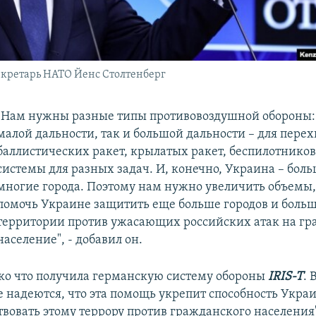
екретарь НАТО Йенс Столтенберг
"Нам нужны разные типы противовоздушной обороны:
малой дальности, так и большой дальности – для перех
баллистических ракет, крылатых ракет, беспилотников
системы для разных задач. И, конечно, Украина – боль
многие города. Поэтому нам нужно увеличить объемы,
помочь Украине защитить еще больше городов и боль
территории против ужасающих российских атак на гр
население", - добавил он.
ко что получила германскую систему обороны
IRIS-T
. 
е надеются, что эта помощь укрепит способность Укра
твовать этому террору против гражданского населения