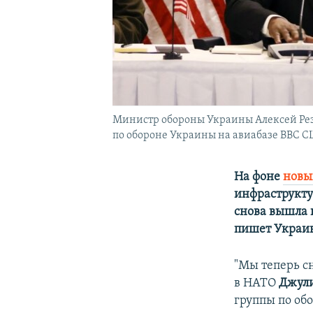
Министр обороны Украины Алексей Рез
по обороне Украины на авиабазе ВВС С
На фоне
новы
инфраструкт
снова вышла 
пишет Украи
"Мы теперь с
в НАТО
Джул
группы по обо