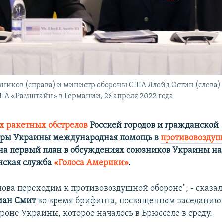
ников (справа) и министр обороны США Ллойд Остин (слева)
ША «Рамштайн» в Германии, 26 апреля 2022 года
х ракетных обстрелов
Россией городов и гражданской
уры Украины международная помощь в
противовоздуш
на первый план в обсуждениях союзников Украины на
нская служба
«Голоса Америки»
.
нова переходим к противовоздушной обороне", - сказа
иан Смит
во время брифинга, посвященном заседанию
роне Украины, которое началось в Брюсселе в среду.