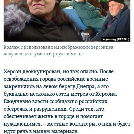
ПРИСОЕДИНЯЙТЕСЬ!
ПОБЕДИТЕЛЕЙ НЕ СУДЯТ?
КРЫМ.НЕПОКОРЕННЫЙ
ELIFBE
УКРАИНСКАЯ ПРОБЛЕМА КРЫМА
Все сайты RFE/RL
Коллаж с использованием изображений херсонцев,
получающих гуманитарную помощь
Херсон деоккупирован, но там опасно. После
освобождения города российские военные
закрепились на левом берегу Днепра, а это
буквально несколько сотен метров от Херсона.
Ежедневно власти сообщают о российских
обстрелах и разрушениях. Среди тех, кто
обеспечивает жизнь в городе и помогает
нуждающимся, – местные волонтеры, о них и будет
идти речь в нашем материале.