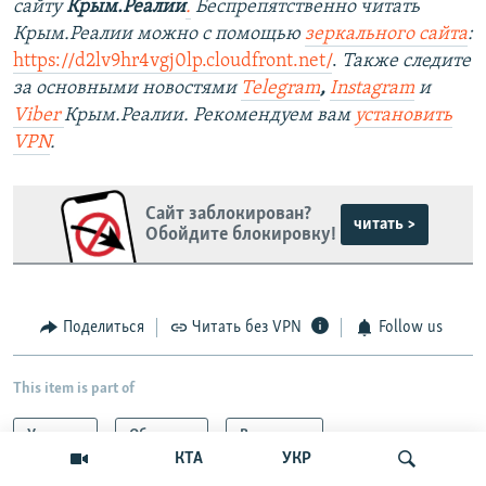
сайту
Крым.Реалии
.
Беспрепятственно читать
Крым.Реалии можно с помощью
зеркального сайта
:
https://d2lv9hr4vgj0lp.cloudfront.net/
.
Также следите
за основными новостями
Telegram
,
Instagram
и
Viber
Крым.Реалии. Рекомендуем вам
установить
VPN
.
Сайт заблокирован?
читать >
Обойдите блокировку!
Поделиться
Читать без VPN
Follow us
This item is part of
Украина
Общество
Все статьи
КТА
УКР
Война России против Украины