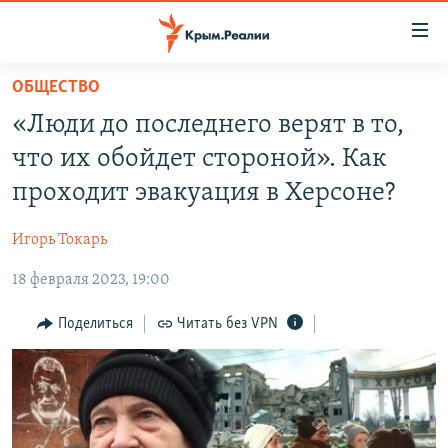
Доступность
ссылки
Вернуться
ОБЩЕСТВО
к
НОВОСТИ
«Люди до последнего верят в то,
основному
СПЕЦПРОЕКТЫ
содержанию
что их обойдет стороной». Как
ВОДА
Вернутся
ГРУЗ 200
проходит эвакуация в Херсоне?
к
ИСТОРИЯ
КАРТА ВОЕННЫХ ОБЪЕКТОВ КРЫМА
главной
Игорь Токарь
ЕЩЕ
11 ЛЕТ ОККУПАЦИИ КРЫМА. 11 ИСТОРИЙ СОПРОТИВЛЕНИЯ
навигации
Вернутся
18 февраля 2023, 19:00
РАДІО СВОБОДА
ИНТЕРАКТИВ
к
КАК ОБОЙТИ БЛОКИРОВКУ
ИНФОГРАФИКА
Поделиться
Читать без VPN
поиску
ТЕЛЕПРОЕКТ КРЫМ.РЕАЛИИ
Українською
СОВЕТЫ ПРАВОЗАЩИТНИКОВ
Qırımtatar
ПРОПАВШИЕ БЕЗ ВЕСТИ