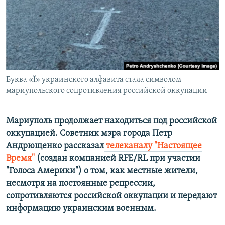
ПРИСОЕДИНЯЙТЕСЬ!
ПОБЕДИТЕЛЕЙ НЕ СУДЯТ?
КРЫМ.НЕПОКОРЕННЫЙ
ELIFBE
УКРАИНСКАЯ ПРОБЛЕМА КРЫМА
Все сайты RFE/RL
Буква «Ї» украинского алфавита стала символом
мариупольского сопротивления российской оккупации
Мариуполь продолжает находиться под российской
оккупацией. Советник мэра города Петр
Андрющенко рассказал
телеканалу "Настоящее
Время"
​(создан компанией RFE/RL при участии
"Голоса Америки") о том, как местные жители,
несмотря на постоянные репрессии,
сопротивляются российской оккупации и передают
информацию украинским военным.