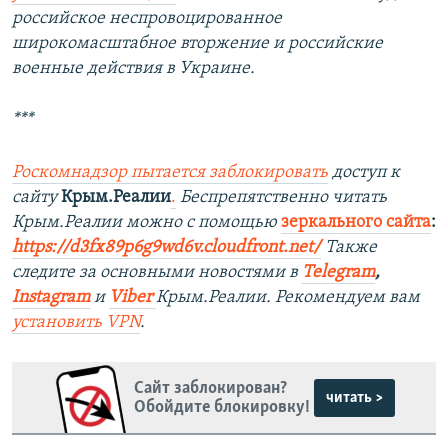
российское неспровоцированное
широкомасштабное вторжение и российские
военные действия в Украине.
***
Роскомнадзор пытается заблокировать
доступ к
сайту
Крым.Реалии
.
Беспрепятственно читать
Крым.Реалии можно с помощью
зеркального сайта
:
https://d3fx89p6g9wd6v.cloudfront.net/
Также
следите за основными новостями в
Telegram
,
Instagram
и
Viber
Крым.Реалии. Рекомендуем вам
установить
VPN
.
Сайт заблокирован?
читать >
Обойдите блокировку!