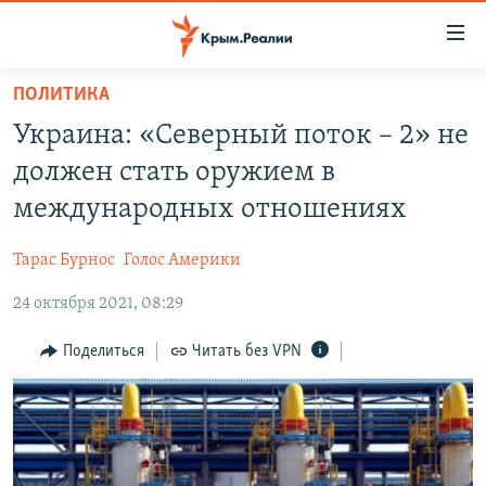
Доступность
ссылки
Вернуться
ПОЛИТИКА
к
НОВОСТИ
Украина: «Северный поток – 2» не
основному
СПЕЦПРОЕКТЫ
содержанию
должен стать оружием в
ВОДА
Вернутся
ГРУЗ 200
международных отношениях
к
ИСТОРИЯ
КАРТА ВОЕННЫХ ОБЪЕКТОВ КРЫМА
главной
Тарас Бурнос
Голос Америки
ЕЩЕ
11 ЛЕТ ОККУПАЦИИ КРЫМА. 11 ИСТОРИЙ СОПРОТИВЛЕНИЯ
навигации
Вернутся
24 октября 2021, 08:29
РАДІО СВОБОДА
ИНТЕРАКТИВ
к
КАК ОБОЙТИ БЛОКИРОВКУ
ИНФОГРАФИКА
Поделиться
Читать без VPN
поиску
ТЕЛЕПРОЕКТ КРЫМ.РЕАЛИИ
Українською
СОВЕТЫ ПРАВОЗАЩИТНИКОВ
Qırımtatar
ПРОПАВШИЕ БЕЗ ВЕСТИ