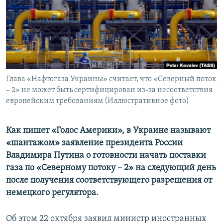
ПРИСОЕДИНЯЙТЕСЬ!
ПОБЕДИТЕЛЕЙ НЕ СУДЯТ?
КРЫМ.НЕПОКОРЕННЫЙ
ELIFBE
УКРАИНСКАЯ ПРОБЛЕМА КРЫМА
Все сайты RFE/RL
Глава «Нафтогаза Украины» считает, что «Северный поток
– 2» не может быть сертифицирован из-за несоответствия
европейским требованиям (Иллюстративное фото)
Как пишет «Голос Америки», в Украине называют
«шантажом» заявление президента России
Владимира Путина о готовности начать поставки
газа по «Северному потоку – 2» на следующий день
после получения соответствующего разрешения от
немецкого регулятора.
Об этом 22 октября заявил министр иностранных