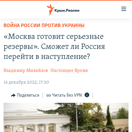
Доступность
ссылки
Вернуться
ВОЙНА РОССИИ ПРОТИВ УКРАИНЫ
к
НОВОСТИ
«Москва готовит серьезные
основному
СПЕЦПРОЕКТЫ
содержанию
резервы». Сможет ли Россия
ВОДА
Вернутся
ГРУЗ 200
перейти в наступление?
к
ИСТОРИЯ
КАРТА ВОЕННЫХ ОБЪЕКТОВ КРЫМА
главной
Владимир Михайлов
Настоящее Время
ЕЩЕ
11 ЛЕТ ОККУПАЦИИ КРЫМА. 11 ИСТОРИЙ СОПРОТИВЛЕНИЯ
навигации
Вернутся
16 декабря 2022, 17:30
РАДІО СВОБОДА
ИНТЕРАКТИВ
к
КАК ОБОЙТИ БЛОКИРОВКУ
ИНФОГРАФИКА
Поделиться
Читать без VPN
поиску
ТЕЛЕПРОЕКТ КРЫМ.РЕАЛИИ
Українською
СОВЕТЫ ПРАВОЗАЩИТНИКОВ
Qırımtatar
ПРОПАВШИЕ БЕЗ ВЕСТИ