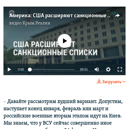
Америка: США расширяют санкционные списки
видео
Крым.Реалии
No media source currently available
Auto
0:00
58:51
240p
Загрузить
360p
Auto
240p
360p
480p
480p
–
Давайте рассмотрим худший вариант. Допустим,
наступает конец января, февраль или март и
720p
720p
1080p
российские военные вторым этапом идут на Киев.
1080p
Мы знаем, что у ВСУ сейчас совершенно иное