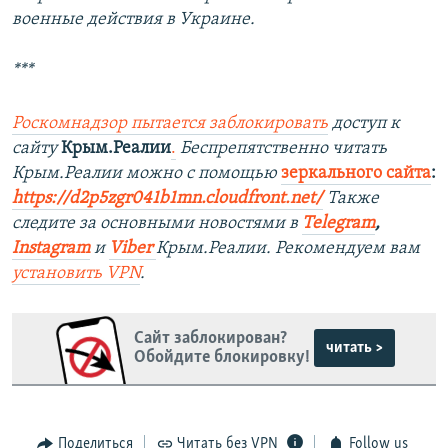
военные действия в Украине.
***
Роскомнадзор пытается заблокировать
доступ к
сайту
Крым.Реалии
.
Беспрепятственно читать
Крым.Реалии можно с помощью
зеркального сайта
:
https://d2p5zgr041b1mn.cloudfront.net/
Также
следите за основными новостями в
Telegram
,
Instagram
и
Viber
Крым.Реалии. Рекомендуем вам
установить
VPN
.
Сайт заблокирован?
читать >
Обойдите блокировку!
Поделиться
Читать без VPN
Follow us