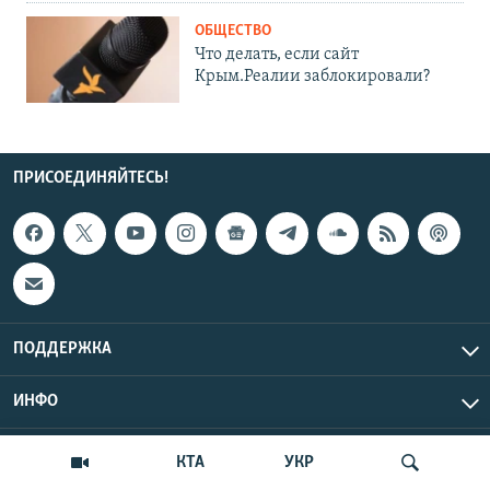
ОБЩЕСТВО
Что делать, если сайт
Крым.Реалии заблокировали?
ПРИСОЕДИНЯЙТЕСЬ!
ПОДДЕРЖКА
ИНФО
UTC+3
Copyright Крым.Реалии, 2026 | Все права защищены.
КТА
УКР