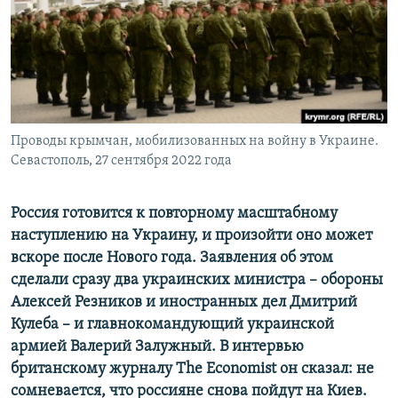
ПРИСОЕДИНЯЙТЕСЬ!
ПОБЕДИТЕЛЕЙ НЕ СУДЯТ?
КРЫМ.НЕПОКОРЕННЫЙ
ELIFBE
УКРАИНСКАЯ ПРОБЛЕМА КРЫМА
Все сайты RFE/RL
Проводы крымчан, мобилизованных на войну в Украине.
Севастополь, 27 сентября 2022 года
Россия готовится к повторному масштабному
наступлению на Украину, и произойти оно может
вскоре после Нового года. Заявления об этом
сделали сразу два украинских министра – обороны
Алексей Резников и иностранных дел Дмитрий
Кулеба – и главнокомандующий украинской
армией Валерий Залужный. В интервью
британскому журналу The Economist он сказал: не
сомневается, что россияне снова пойдут на Киев.