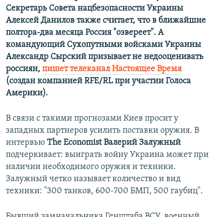
Секретарь Совета нацбезопасности Украины
Алексей Данилов также считает, что в ближайшие
полтора-два месяца Россия "озвереет". А
командующий Сухопутными войсками Украины
Александр Сырский призывает не недооценивать
россиян,
пишет телеканал Настоящее Время
(создан компанией RFE/RL при участии Голоса
Америки).
В связи с такими прогнозами Киев просит у
западных партнеров усилить поставки оружия. В
интервью
The Economist
Валерий Залужный
подчеркивает: выиграть войну Украина может при
наличии необходимого оружия и техники.
Залужный четко называет количество и вид
техники: "300 танков, 600-700 БМП, 500 гаубиц".
Бывший замначальника Генштаба ВСУ, военный