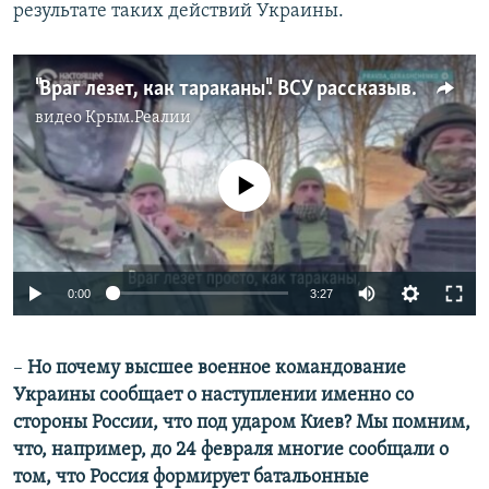
результате таких действий Украины.
"Враг лезет, как тараканы". ВСУ рассказывают, как российские военные под Бахмутом используют своих солдат как живой щит
видео
Крым.Реалии
No media source currently available
Auto
0:00
3:27
240p
–
Но почему высшее военное командование
360p
Украины сообщает о наступлении именно со
Auto
240p
360p
480p
480p
стороны
России, что под ударом Киев? Мы помним,
720p
что, например, до 24 февраля многие сообщали о
720p
1080p
том, что Россия формирует батальонные
1080p