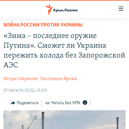
Доступность
ссылки
Вернуться
ВОЙНА РОССИИ ПРОТИВ УКРАИНЫ
к
НОВОСТИ
«Зима – последнее оружие
основному
СПЕЦПРОЕКТЫ
содержанию
Путина». Сможет ли Украина
ВОДА
Вернутся
ГРУЗ 200
пережить холода без Запорожской
к
ИСТОРИЯ
КАРТА ВОЕННЫХ ОБЪЕКТОВ КРЫМА
АЭС
главной
ЕЩЕ
11 ЛЕТ ОККУПАЦИИ КРЫМА. 11 ИСТОРИЙ СОПРОТИВЛЕНИЯ
навигации
Игорь Севрюгин
Настоящее Время
Вернутся
РАДІО СВОБОДА
ИНТЕРАКТИВ
к
27 августа 2022, 13:00
КАК ОБОЙТИ БЛОКИРОВКУ
ИНФОГРАФИКА
поиску
Поделиться
Читать без VPN
ТЕЛЕПРОЕКТ КРЫМ.РЕАЛИИ
Українською
СОВЕТЫ ПРАВОЗАЩИТНИКОВ
Qırımtatar
ПРОПАВШИЕ БЕЗ ВЕСТИ