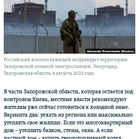
ПРИСОЕДИНЯЙТЕСЬ!
ПОБЕДИТЕЛЕЙ НЕ СУДЯТ?
КРЫМ.НЕПОКОРЕННЫЙ
ELIFBE
УКРАИНСКАЯ ПРОБЛЕМА КРЫМА
Все сайты RFE/RL
Российский военнослужащий патрулирует территорию
Запорожской атомной электростанции. Энергодар,
Запорожская область, 4 августа 2022 года
В части Запорожской области, которая остается под
контролем Киева, местные власти рекомендуют
жителям уже сейчас готовиться к холодной зиме.
Варианта два: уехать из региона или максимально
утеплять свое жилище. Если это многоквартирный
дом – утеплить балкон, стены, окна. А если
частный дом – купить твердотопливный котел,