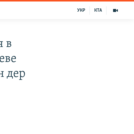
УКР
КТА
я в
еве
н дер