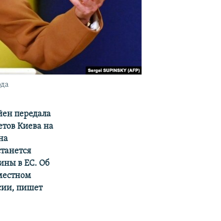
ода
йен передала
тов Киева на
на
станется
ины в ЕС. Об
вместном
сии, пишет