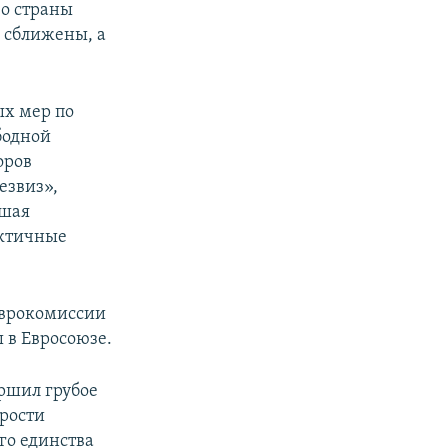
во страны
 сближены, а
ых мер по
бодной
оров
езвиз»,
йшая
актичные
Еврокомиссии
 в Евросоюзе.
ершил грубое
брости
го единства