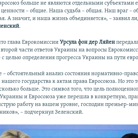
вросоюз больше не являются отдельными субъектами 
ценности – общие. Наша судьба – общая. Наш враг – 
ая. А значит, и наша жизнь объединяется», – заявил 
ленский
.
что глава Еврокомиссии
Урсула фон дер Ляйен
передала
 второй части ответов Украины на вопросы Еврокомис
 с целью определения прогресса Украины на пути евр
те – обстоятельный анализ состояния нормативно-прав
нашего государства к актам права Евросоюза. Но это 
сколько больше. Это символ того, что цель полноценно
Украины и Евросоюза уже перешла в конкретную, пра
ыструю работу на вашем уровне, господин премьер-мин
ников», – подчеркнул Зеленский.