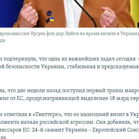
врокомиссии Урсула фон дер Ляйен во время визита в Украину.
ода
н подчеркнула, что одна из важнейших задач сегодня 
й безопасности Украины, стабильная и предсказуема
а, что две недели назад поступил первый транш мак
не от ЕС, предусматривающей выделение 18 млрд евро 
н отметила в «Твиттере», что ее нынешний визит в Ук
момента начала российской агрессии. Она добавила, чт
иссаров ЕС: 24-й саммит Украина – Европейский Союз
ля.