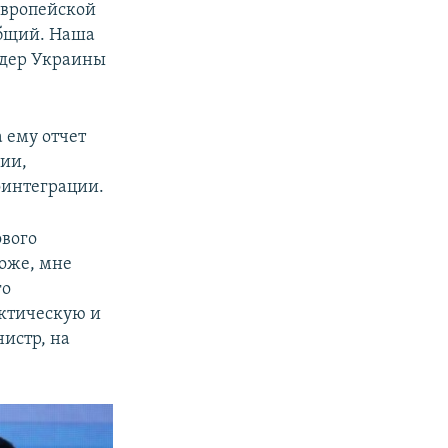
европейской
общий. Наша
лидер Украины
 ему отчет
сии,
оинтеграции.
ового
тоже, мне
го
ктическую и
истр, на