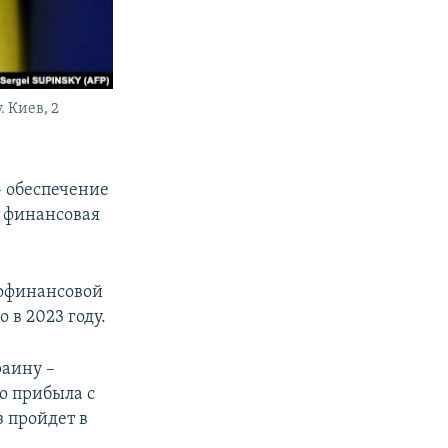
 Киев, 2
– обеспечение
я финансовая
рофинансовой
в 2023 году.
раину –
о прибыла с
 пройдет в