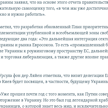
аины заявил, что на основе этого отчета правительст
жательную самооценку того, «в чем мы уже достаточно
жно и нужно работать».
метил, что разработан обновленный План приоритетн
плементации углубленной и всеобъемлющей зоны сво
следующие два года: «Это дальнейшая интеграция сект
раины и рынка Евросоюза. То есть «промышленный б
е Украины к роуминговому пространству ЕС, дальне
 и торговая либерализация, а также другие вполне пр
Урсула фон дер Ляйен отметила, что визит делегации 
в Киев будет посвящен, в частности, будущему Украины
«Уже прошел почти год с того момента, как Путин сов
вторжение в Украину. Но это был год легендарной хра
украинцев, о которой знает весь мир, и исключительно