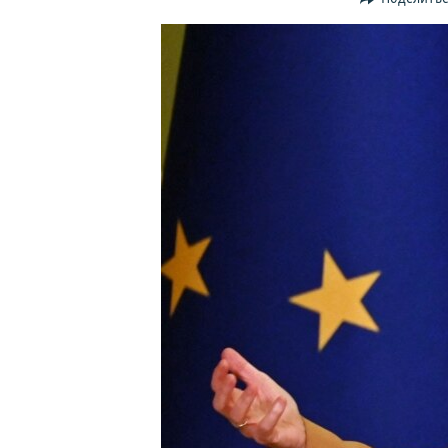
ПОБЕДИТЕЛЕЙ НЕ СУДЯТ?
КРЫМ.НЕПОКОРЕННЫЙ
ELIFBE
УКРАИНСКАЯ ПРОБЛЕМА КРЫМА