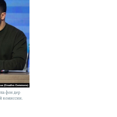
ла фон дер
ой комиссии.