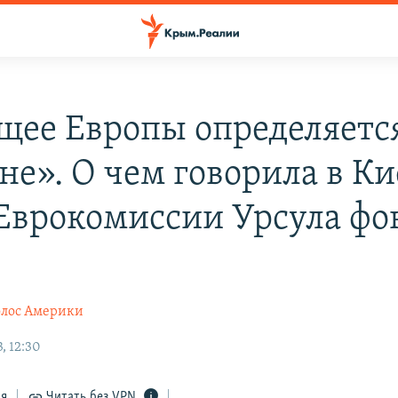
щее Европы определяетс
не». О чем говорила в Ки
 Еврокомиссии Урсула фо
н
олос Америки
, 12:30
ся
Читать без VPN