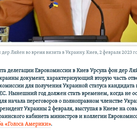
дер Ляйен во время визита в Украину. Киев, 2 февраля 2023 г
ита делегации Еврокомиссии в Киев Урсула фон дер Ля
краины документ, характеризующий вторую часть отве
комиссии для получения Украиной статуса кандидата 
 ЕС. Нынешний год должен стать временем, когда не о
для начала переговоров о полноправном членстве Укра
президент Украины 2 февраля, выступая в Киеве на со
раинского кабинета министров и коллегии Еврокомис
ба «Голоса Америки»
.