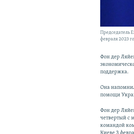
Председатель Е
февраля 2023 г
Фон дер Ляйе
экономическо
поддержка.
Она напомнил
помощи Украи
Фон дер Ляйе
четвертый с 
командой ком
Киеве 3 февра