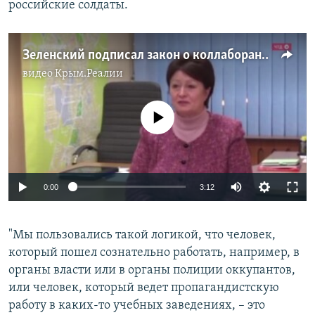
российские солдаты.
Зеленский подписал закон о коллаборантах: каких украинцев будут наказывать за сотрудничество с Россией?
видео
Крым.Реалии
No media source currently available
Auto
0:00
3:12
240p
"Мы пользовались такой логикой, что человек,
360p
который пошел сознательно работать, например, в
Auto
240p
360p
480p
480p
органы власти или в органы полиции оккупантов,
720p
или человек, который ведет пропагандистскую
720p
1080p
работу в каких-то учебных заведениях, – это
1080p