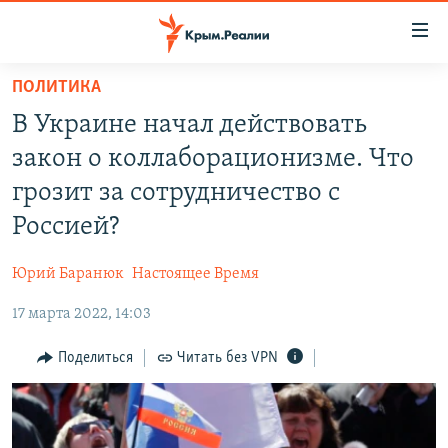
Доступность
ссылки
Вернуться
ПОЛИТИКА
к
НОВОСТИ
В Украине начал действовать
основному
СПЕЦПРОЕКТЫ
содержанию
закон о коллаборационизме. Что
ВОДА
Вернутся
ГРУЗ 200
грозит за сотрудничество с
к
ИСТОРИЯ
КАРТА ВОЕННЫХ ОБЪЕКТОВ КРЫМА
Россией?
главной
ЕЩЕ
11 ЛЕТ ОККУПАЦИИ КРЫМА. 11 ИСТОРИЙ СОПРОТИВЛЕНИЯ
навигации
Юрий Баранюк
Настоящее Время
Вернутся
РАДІО СВОБОДА
ИНТЕРАКТИВ
к
17 марта 2022, 14:03
КАК ОБОЙТИ БЛОКИРОВКУ
ИНФОГРАФИКА
поиску
Поделиться
Читать без VPN
ТЕЛЕПРОЕКТ КРЫМ.РЕАЛИИ
Українською
СОВЕТЫ ПРАВОЗАЩИТНИКОВ
Qırımtatar
ПРОПАВШИЕ БЕЗ ВЕСТИ