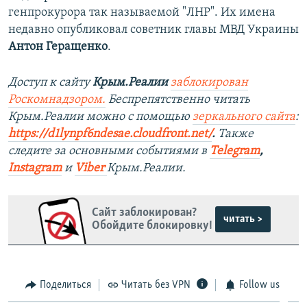
генпрокурора так называемой "ЛНР". Их имена
недавно опубликовал советник главы МВД Украины
Антон Геращенко
.
Доступ к сайту
Крым.Реалии
заблокирован
Роскомнадзором.
Беспрепятственно читать
Крым.Реалии можно с помощью
зеркального сайта
:
https://d1lynpf6ndesae.cloudfront.net/
.
Также
следите за основными событиями в
Telegram
,
Instagram
и
Viber
Крым.Реалии.
Сайт заблокирован?
читать >
Обойдите блокировку!
Поделиться
Читать без VPN
Follow us