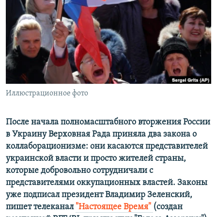
ПРИСОЕДИНЯЙТЕСЬ!
ПОБЕДИТЕЛЕЙ НЕ СУДЯТ?
КРЫМ.НЕПОКОРЕННЫЙ
ELIFBE
УКРАИНСКАЯ ПРОБЛЕМА КРЫМА
Все сайты RFE/RL
Иллюстрационное фото
После начала полномасштабного вторжения России
в Украину Верховная Рада приняла два закона о
коллаборационизме: они касаются представителей
украинской власти и просто жителей страны,
которые добровольно сотрудничали с
представителями оккупационных властей. Законы
уже подписал президент Владимир Зеленский,
пишет телеканал
"Настоящее Время" ​
(создан