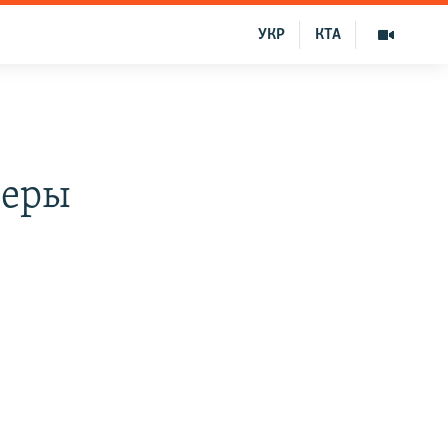
УКР
КТА
теры