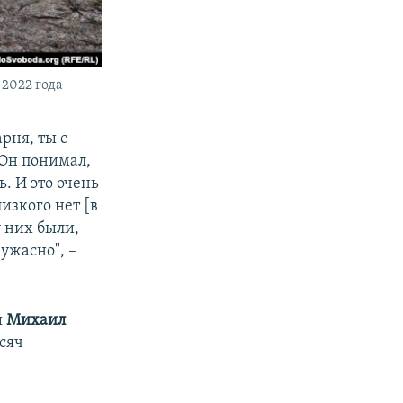
2022 года
рня, ты с
 Он понимал,
ь. И это очень
изкого нет [в
у них были,
 ужасно", –
ы
Михаил
ысяч