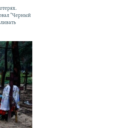
отерях.
ровал "Черный
вливать