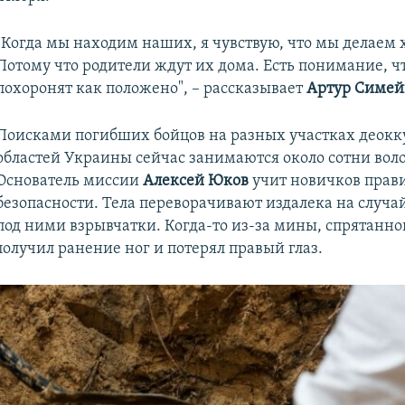
Auto
240p
360p
480p
"Когда мы находим наших, я чувствую, что мы делаем 
720p
1080p
Потому что родители ждут их дома. Есть понимание, чт
похоронят как положено", – рассказывает
Артур Симей
Поисками погибших бойцов на разных участках деок
областей Украины сейчас занимаются около сотни вол
Основатель миссии
Алексей Юков
учит новичков прав
безопасности. Тела переворачивают издалека на случ
под ними взрывчатки. Когда-то из-за мины, спрятанно
получил ранение ног и потерял правый глаз.