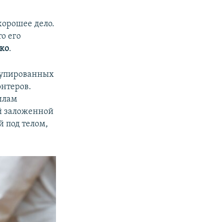
1080p
хорошее дело.
о его
ко
.
px
width
купированных
онтеров.
илам
ай заложенной
й под телом,