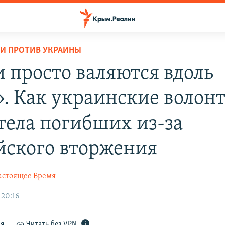
И ПРОТИВ УКРАИНЫ
 просто валяются вдоль
». Как украинские волон
тела погибших из-за
йского вторжения
астоящее Время
 20:16
ся
Читать без VPN