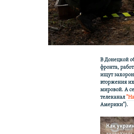
В Донецкой об
фронта, рабо
ищут захорон
вторжения их
мировой. А с
телеканал
"Н
Америки"). ​
Как украи
видео
Крым.