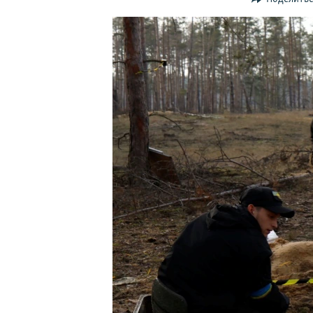
ПОБЕДИТЕЛЕЙ НЕ СУДЯТ?
КРЫМ.НЕПОКОРЕННЫЙ
ELIFBE
УКРАИНСКАЯ ПРОБЛЕМА КРЫМА