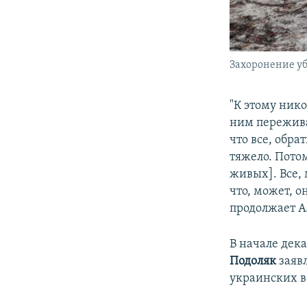
Захоронение уб
"К этому ник
ним пережива
что все, обра
тяжело. Пото
живых]. Все,
что, может, о
продолжает
А
В начале дек
Подоляк
заявл
украинских 