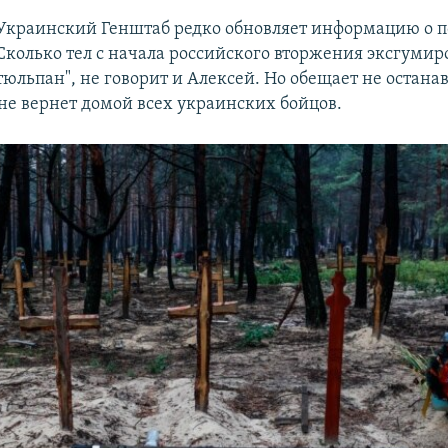
Украинский Генштаб редко обновляет информацию о п
Сколько тел с начала российского вторжения эксгуми
тюльпан", не говорит и Алексей. Но обещает не остана
 не вернет домой всех украинских бойцов.