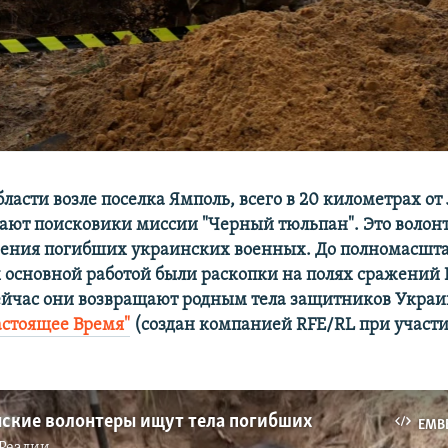
ласти возле поселка Ямполь, всего в 20 километрах от
тают поисковики миссии "Черный тюльпан". Это волон
ения погибших украинских военных. До полномасшт
 основной работой были раскопки на полях сражений 
ейчас они возвращают родным тела защитников Укра
астоящее Время"
​(создан компанией RFE/RL при участи
нские волонтеры ищут тела погибших
EMB
Реалии