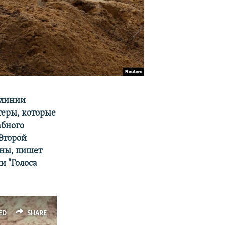
 линии
теры, которые
абного
Второй
ины, пишет
и "Голоса
ED
SHARE