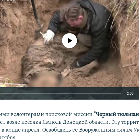
No media source currently available
2:30
EMBED
гими волонтерами поисковой миссии
"Черный тюльпан
ает возле поселка Ямполь Донецкой области. Эту терри
 в конце апреля. Освободить ее Вооруженным силам 
нтября.