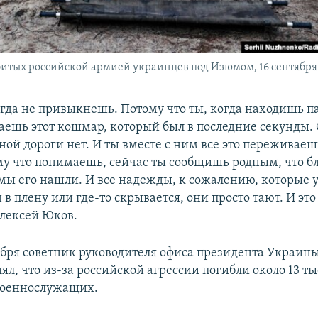
итых российской армией украинцев под Изюмом, 16 сентября 
огда не привыкнешь. Потому что ты, когда находишь па
ешь этот кошмар, который был в последние секунды.
тной дороги нет. И ты вместе с ним все это переживаеш
му что понимаешь, сейчас ты сообщишь родным, что бл
 мы его нашли. И все надежды, к сожалению, которые 
н в плену или где-то скрывается, они просто тают. И это
лексей Юков.
абря советник руководителя офиса президента Украин
ял, что из-за российской агрессии погибли около 13 т
военнослужащих.