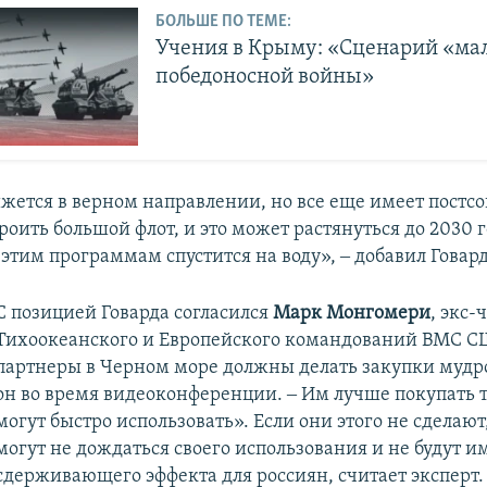
БОЛЬШЕ ПО ТЕМЕ:
Учения в Крыму: «Сценарий «ма
победоносной войны»
жется в верном направлении, но все еще имеет постсо
оить большой флот, и это может растянуться до 2030 
 этим программам спустится на воду», ‒ добавил Говард
С позицией Говарда согласился
Марк Монгомери
, экс
Тихоокеанского и Европейского командований ВМС 
партнеры в Черном море должны делать закупки мудро
он во время видеоконференции. ‒ Им лучше покупать т
могут быстро использовать». Если они этого не сделают
могут не дождаться своего использования и не будут и
сдерживающего эффекта для россиян, считает эксперт.