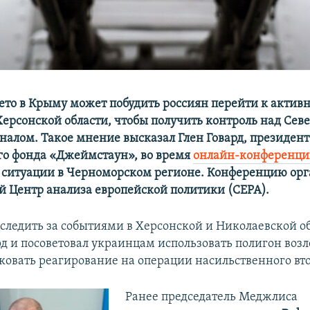
ето в Крыму может побудить россиян перейти к актив
Херсонской области, чтобы получить контроль над Севе
алом. Такое мнение высказал Глен Говард, президент
о фонда «Джеймстаун», во время
онлайн-конференц
ситуации в Черноморском регионе. Конференцию орг
 Центр анализа европейской политики (СЕРА).
ледить за событиями в Херсонской и Николаевской об
рд и посоветовал украинцам использовать полигон возл
ковать реагирование на операции насильственного вт
Ранее председатель Меджлиса