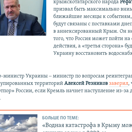
крымскотатарского народа
Рефа
призвал быть максимально вни
ближайшие месяцы к событиям,
будут связаны с поставками дне
в аннексированный Крым. Он н
того, что Россия может пойти на
действия, а «третья сторона» бу
Украину восстановить водосна
-министр Украины ‒ министр по вопросам реинтегр
купированных территорий
Алексей Резников
заверил
,
отпор» России, если Кремль начнет наступление из-за
.
БОЛЬШЕ ПО ТЕМЕ:
«Водная катастрофа в Крыму мо