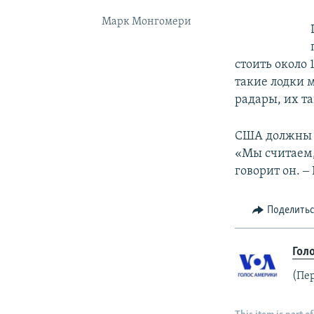
Марк Монгомери
стоить около
такие лодки 
радары, их т
США должны п
«Мы считаем, 
говорит он. 
Поделить
Гол
(Пе