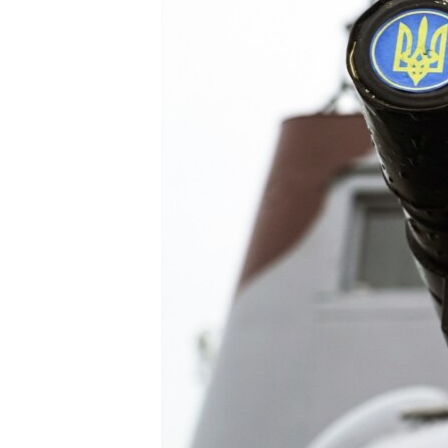
ПОБЕДИТЕЛЕЙ НЕ СУДЯТ?
КРЫМ.НЕПОКОРЕННЫЙ
ELIFBE
УКРАИНСКАЯ ПРОБЛЕМА КРЫМА