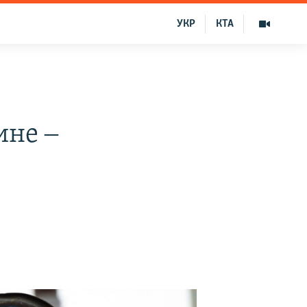
УКР
КТА
ине ‒