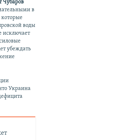
т Чубаров
мательными в
 которые
провской воды
е исключает
 силовые
дет убеждать
бжение
ации
 что Украина
 дефицита
жет