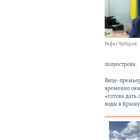
Рефат Чубаров
полуострова.
Вице-премьер
временно ок
«готова дать 
воды в Крыму