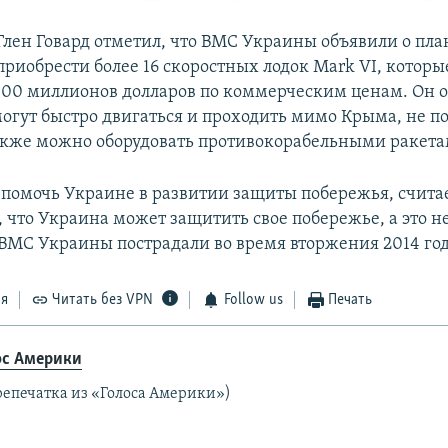
Глен Говард отметил, что ВМС Украины объявили о пла
приобрести более 16 скоростных лодок Mark VI, которы
 100 миллионов долларов по коммерческим ценам. Он о
могут быстро двигаться и проходить мимо Крыма, не п
акже можно оборудовать противокорабельными ракета
омочь Украине в развитии защиты побережья, считае
что Украина может защитить свое побережье, а это не
‒ ВМС Украины пострадали во время вторжения 2014 год
ся
Читать без VPN
Follow us
Печать
ос Америки
репечатка из «Голоса Америки»)