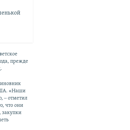
ленькой
ветское
года, прежде
.
-чиновник
США. «Наши
, ‒ отметил
о, что они
, закупки
меть