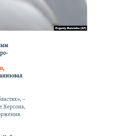
ным
ро-
ии
,
анизовал
ластях», ‒
е Херсона,
оржения.