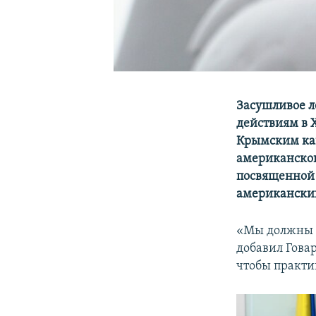
Засушливое л
действиям в 
Крымским кан
американског
посвященной 
американский
«Мы должны с
добавил Гова
чтобы практи