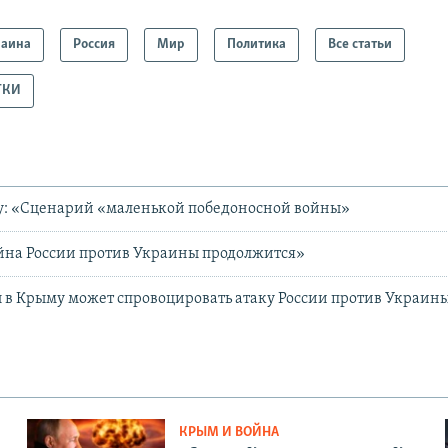
раина
Россия
Мир
Политика
Все статьи
ТКИ
у: «Сценарий «маленькой победоносной войны»
йна России против Украины продолжится»
 в Крыму может спровоцировать атаку России против Украин
КРЫМ И ВОЙНА