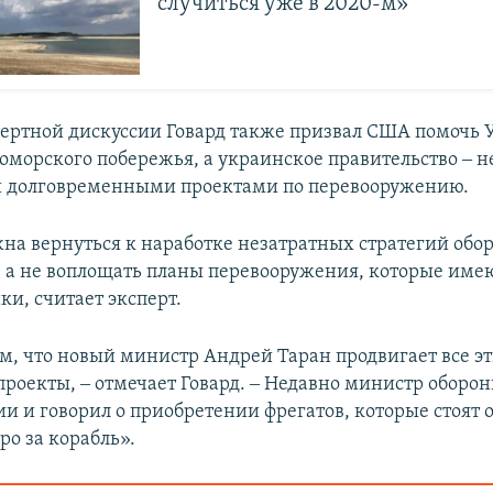
случиться уже в 2020-м»
пертной дискуссии Говард также призвал США помочь 
оморского побережья, а украинское правительство ‒ н
и долговременными проектами по перевооружению.
на вернуться к наработке незатратных стратегий обо
 а не воплощать планы перевооружения, которые им
ки, считает эксперт.
м, что новый министр Андрей Таран продвигает все э
роекты, ‒ отмечает Говард. ‒ Недавно министр оборо
и и говорил о приобретении фрегатов, которые стоят 
ро за корабль».