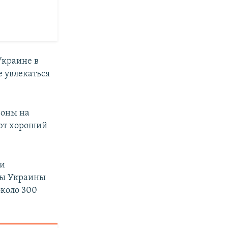
Украине в
е увлекаться
роны на
еют хороший
ти
ны Украины
около 300