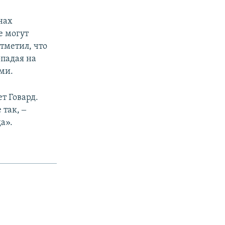
нах
е могут
тметил, что
опадая на
ми.
т Говард.
 так, ‒
а».