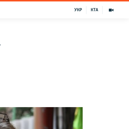
УКР
КТА
а