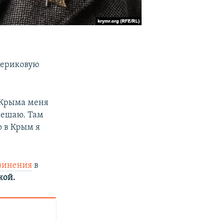
териковую
 Крыма меня
 мешаю. Там
о в Крым я
бвинения
в
кой.