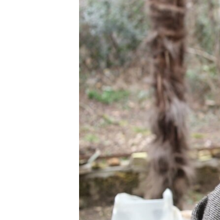
ПОБЕДИТЕЛЕЙ НЕ СУДЯТ?
КРЫМ.НЕПОКОРЕННЫЙ
ELIFBE
УКРАИНСКАЯ ПРОБЛЕМА КРЫМА