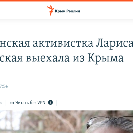
нская активистка Ларис
ская выехала из Крыма
7:54
ся
Читать без VPN