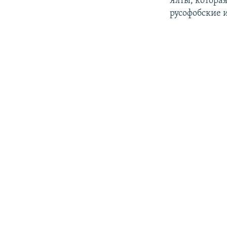
Ялты, которая
русофобские 