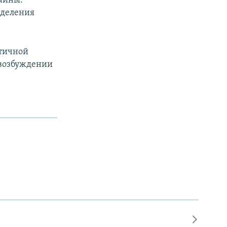
аины.
еделения
тичной
 возбуждении