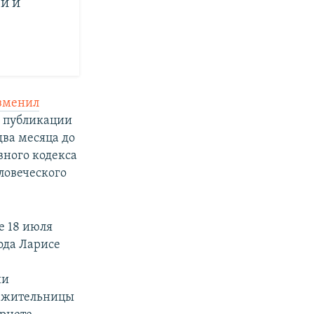
и и
зменил
а публикации
два месяца до
овного кодекса
ловеческого
е 18 июля
года Ларисе
ии
и жительницы