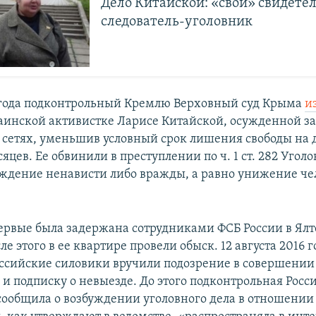
Дело Китайской: «свои» свидетел
следователь-уголовник
8 года подконтрольный Кремлю Верховный суд Крыма
и
аинской активистке Ларисе Китайской, осужденной з
 сетях, уменьшив условный срок лишения свободы на 
есяцев. Ее обвинили в преступлении по ч. 1 ст. 282 Угол
уждение ненависти либо вражды, а равно унижение че
ервые была задержана сотрудниками ФСБ России в Ялт
сле этого в ее квартире провели обыск. 12 августа 2016 
ссийские силовики вручили подозрение в совершении
 и подписку о невыезде. До этого подконтрольная Росс
сообщила о возбуждении уголовного дела в отношени