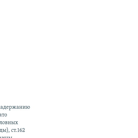
 задержанию
ато
оловных
ы), ст.162