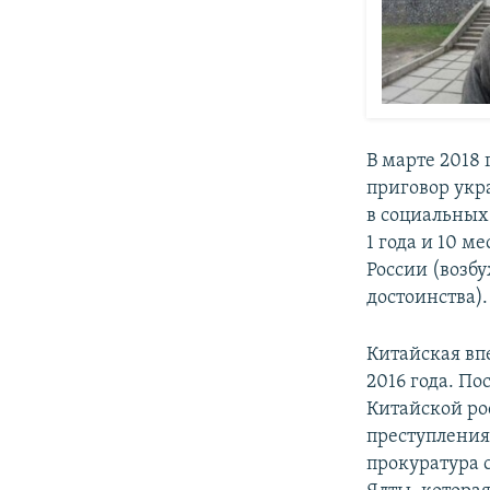
​В марте 201
приговор укр
в социальных
1 года и 10 м
России (возб
достоинства).​
Китайская вп
2016 года. По
Китайской ро
преступления
прокуратура 