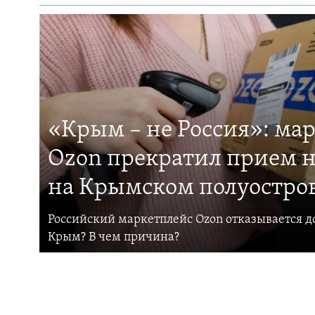
«Крым – не Россия»: ма
Ozon прекратил прием н
на Крымском полуостро
Российский маркетплейс Ozon отказывается до
Крым? В чем причина?