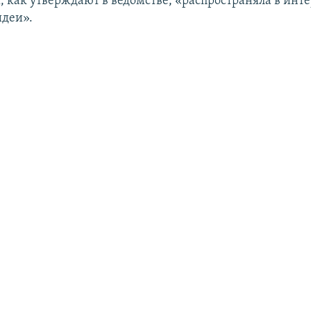
, как утверждают в ведомстве, «распространяла в инт
идеи».