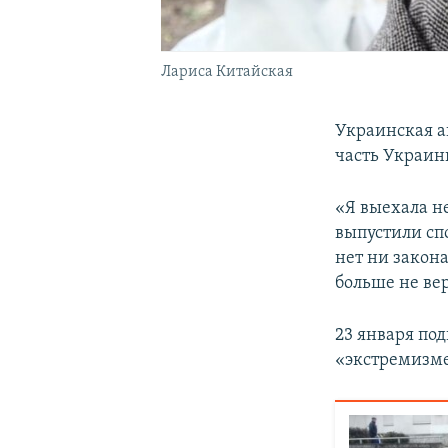
Лариса Китайская
Украинская а
часть Украин
«Я выехала н
выпустили сп
нет ни закона
больше не вер
23 января по
«экстремизме