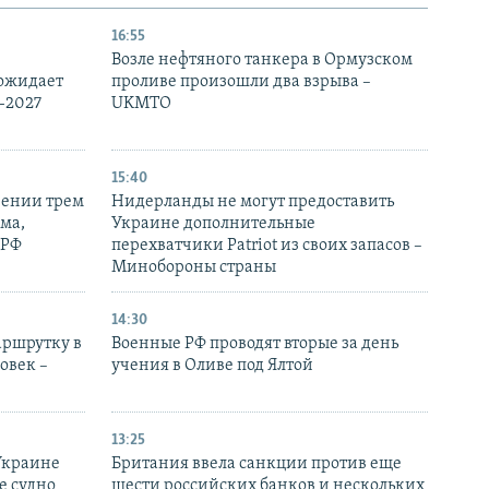
16:55
Возле нефтяного танкера в Ормузском
 ожидает
проливе произошли два взрыва –
-2027
UKMTO
15:40
рении трем
Нидерланды не могут предоставить
ма,
Украине дополнительные
 РФ
перехватчики Patriot из своих запасов –
Минобороны страны
14:30
аршрутку в
Военные РФ проводят вторые за день
овек –
учения в Оливе под Ялтой
13:25
Украине
Британия ввела санкции против еще
е судно
шести российских банков и нескольких