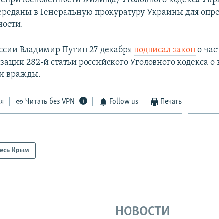
еприкосновенности жилища) Уголовного кодекса Укр
реданы в Генеральную прокуратуру Украины для опр
ности.
ссии Владимир Путин 27 декабря
подписал закон
о час
ации 282-й статьи российского Уголовного кодекса о
и вражды.
ся
Читать без VPN
Follow us
Печать
есь Крым
НОВОСТИ