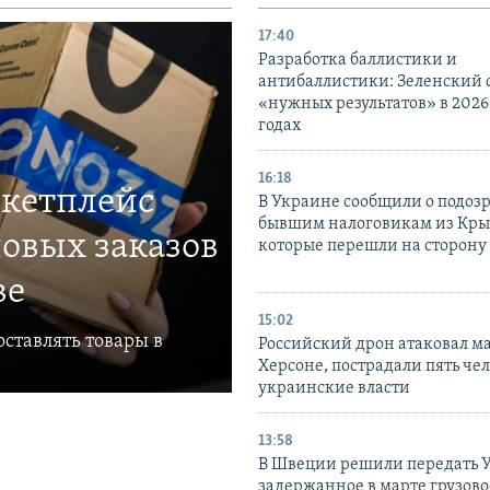
17:40
Разработка баллистики и
антибаллистики: Зеленский
«нужных результатов» в 2026
годах
16:18
ркетплейс
В Украине сообщили о подоз
бывшим налоговикам из Кры
овых заказов
которые перешли на сторону
ве
15:02
ставлять товары в
Российский дрон атаковал м
Херсоне, пострадали пять чел
украинские власти
13:58
В Швеции решили передать 
задержанное в марте грузово