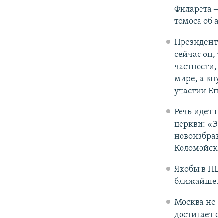
Филарета 
томоса об 
Президен
сейчас он,
частности,
мире, а в
участии Е
Речь идет 
церкви: «Э
новоизбра
Коломойск
Якобы в П
ближайшег
Москва не 
достигает 