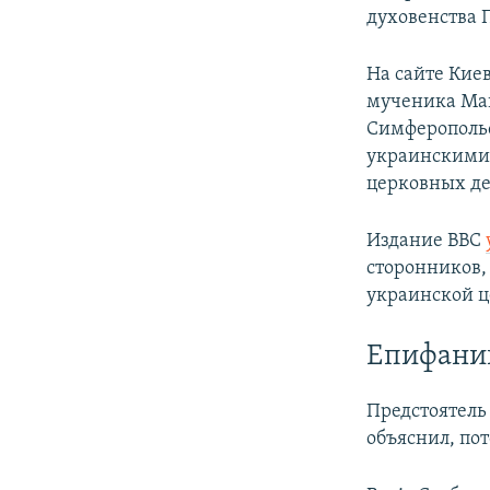
духовенства 
На сайте Киев
мученика Мак
Симферополь
украинскими 
церковных де
Издание BBC
сторонников,
украинской ц
Епифаний
Предстоятель
объяснил, по