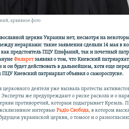
ний, архивное фото
авославной церкви Украины нет, несмотря на некотор
между иерархами: такие заявления сделали 14 мая в 
а как предстоятель ПЦУ Епифаний, так и почетный па
кануне
Филарет
заявлял о том, что Киевский патриархат
 и он будет действовать в дальнейшем, хотя еще пере
 ПЦУ Киевский патриархат объявил о самороспуске.
я церковного деятеля уже вызвала протесты активистов
 Эксперты же предупреждают о риске раскола и о нар
еркви противоречий, которым подыгрывает Кремль. 
эксклюзивное интервью
Радіо Свобода
, в котором выск
будущем украинской церкви, о томосе и о разногласия