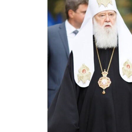
ПОБЕДИТЕЛЕЙ НЕ СУДЯТ?
КРЫМ.НЕПОКОРЕННЫЙ
ELIFBE
УКРАИНСКАЯ ПРОБЛЕМА КРЫМА