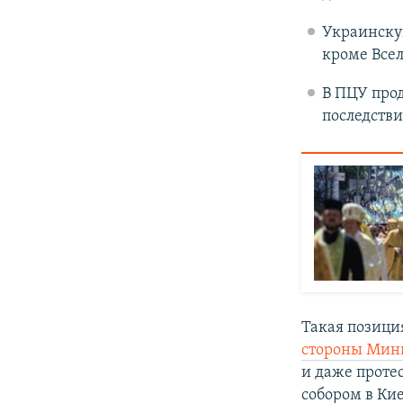
Украинскую
кроме Всел
В ПЦУ прод
последстви
Такая позици
стороны Мин
и даже проте
собором в Кие