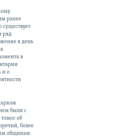
кому
 им ранее
р существует
и ряд
жение в день
ах
момента в
ентарии
 и о
оятности
иархом
ием были с
 томос об
оречий, более
ным общинам