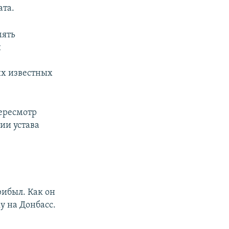
ата.
мять
и
их известных
пересмотр
ии устава
рибыл. Как он
у на Донбасс.