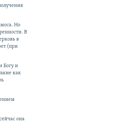
получения
омоса. Но
ренности. В
ерковь в
ет (при
и Богу и
такие как
рь
шением
сейчас она