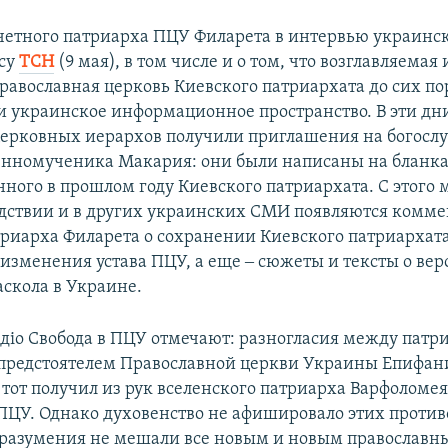
четного патриарха ПЦУ Филарета в интервью украинс
су
ТСН
(9 мая), в том числе и о том, что возглавляемая
равославная церковь Киевского патриархата до сих по
и украинское информационное пространство. В эти дн
ерковных иерархов получили приглашения на богослу
нномученика Макария: они были написаны на бланк
ного в прошлом году Киевского патриархата. С этого 
едствии и в других украинских СМИ появляются комм
триарха Филарета о сохранении Киевского патриархата
изменения устава ПЦУ, а еще ‒ сюжеты и тексты о вер
аскола в Украине.
діо Свобода в ПЦУ отмечают: разногласия между патр
предстоятелем Православной церкви Украины Епифан
 тот получил из рук вселенского патриарха Варфоломея
ПЦУ. Однако духовенство не афишировало этих против
доразумения не мешали все новым и новым православ