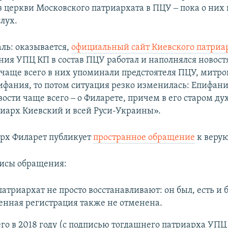
з церкви Московского патриархата в ПЦУ ‒ пока о них 
лух.
аль: оказывается,
официальный сайт Киевского патриа
ния УПЦ КП в состав ПЦУ работал и наполнялся новос
я чаще всего в них упоминали предстоятеля ПЦУ, митр
ифания, то потом ситуация резко изменилась: Епифани
ости чаще всего ‒ о Филарете, причем в его старом д
иарх Киевский и всей Руси-Украины».
арх Филарет публикует
пространное обращение
к веру
исы обращения:
атриархат не просто восстанавливают: он был, есть и б
енная регистрация также не отменена.
его в 2018 году (с подписью тогдашнего патриарха УПЦ