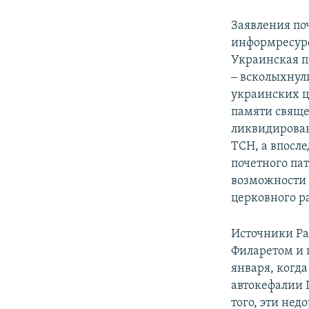
Заявления по
информресур
Украинская п
‒ всколыхнул
украинских ц
памяти свяще
ликвидирован
ТСН, а впосл
почетного па
возможности 
церковного р
Источники Ра
Филаретом и 
января, когда
автокефалии 
того, эти не