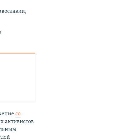
авославии,
е
ржение
со
х активистов
альным
елей