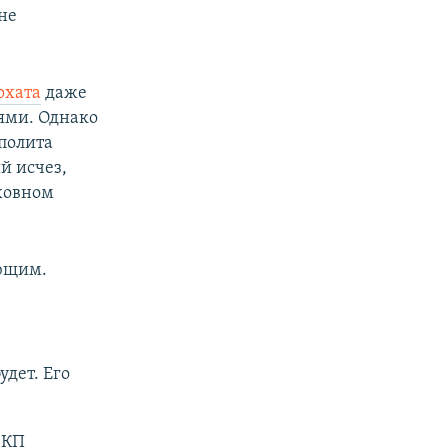
не
рхата
даже
тями. Однако
ополита
й исчез,
уховном
ющим.
удет. Его
 КП