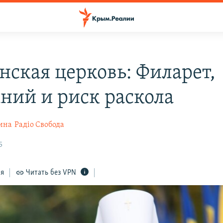
нская церковь: Филарет,
ний и риск раскола
ина
Радіо Свобода
5
ся
Читать без VPN