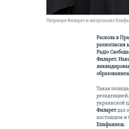
Патриарх Филарет и митрополит Епифа
Раскола в Пр
разногласия 
Радіо Свобод
Филарет. На
ликвидирован
образованием
Такая позици
резиденцией.
украинской ц
Филарет
дал 
настоящем и 
Епифанием
.