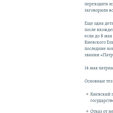
переходить и
заговорили вс
Еще одна дет
после вхожде
если до 8 ма
Киевского Еп
последние нов
звании «Патр
14 мая патри
Основные тез
Киевский п
государств
Отказ от н