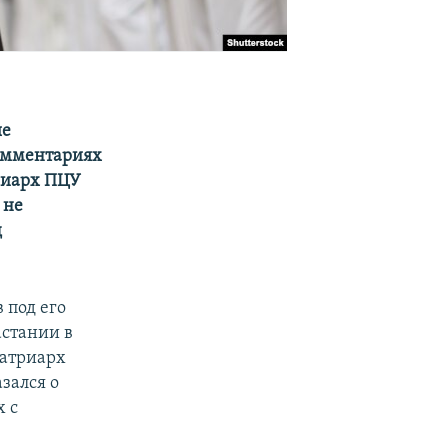
ые
комментариях
триарх ПЦУ
 не
д
 под его
астании в
Патриарх
азался о
х с