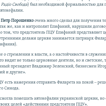
‒
Радіо Свобода
) был необходимой формальностью для 
автокефалии.
т
Петр Порошенко
очень много сделал для получения т
 так же, как и митрополит Епифаний, нарушили догово
 о том, что предстоятель ПЦУ Епифаний представляет ц
нутренними делами церкви занимается патриарх Филар
пифания).
не о стремлении к власти, а о настойчивости в служени
то видят не только церковные деятели, но и светские, 
нный президент Владимир Зеленский, бизнесмен Иго
ий и другие».
ЦУ есть намерения отправить Филарета на покой ‒ ре
о Синода.
смогла помешать автокефалии украинской церкви, но 
своих целей «действиями предстоятеля ПЦУ».