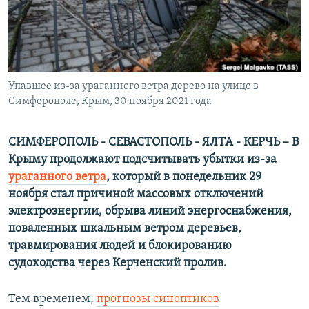
ПРИСОЕДИНЯЙТЕСЬ!
ПОБЕДИТЕЛЕЙ НЕ СУДЯТ?
КРЫМ.НЕПОКОРЕННЫЙ
ELIFBE
Упавшее из-за ураганного ветра дерево на улице в
УКРАИНСКАЯ ПРОБЛЕМА КРЫМА
Симферополе, Крым, 30 ноября 2021 года
Все сайты RFE/RL
СИМФЕРОПОЛЬ - СЕВАСТОПОЛЬ - ЯЛТА - КЕРЧЬ – В
Крыму продолжают подсчитывать убытки из-за
ураганного ветра
, который в понедельник 29
ноября стал причиной массовых отключений
электроэнергии, обрыва линий энергоснабжения,
поваленных шкальным ветром деревьев,
травмирования людей и блокированию
судоходства через Керченский пролив.
Тем временем,
прогнозы синоптиков