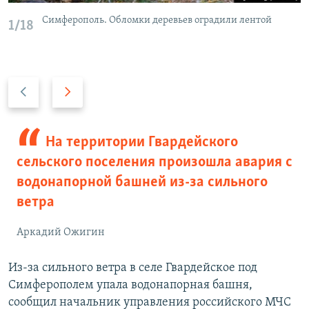
Симферополь. Обломки деревьев оградили лентой
1/18
П
С
р
л
е
е
д
д
На территории Гвардейского
ы
у
сельского поселения произошла авария с
д
ю
водонапорной башней из-за сильного
у
щ
ветра
щ
и
и
й
Аркадий Ожигин
й
с
с
л
Из-за сильного ветра в селе Гвардейское под
л
а
Симферополем упала водонапорная башня,
а
й
сообщил начальник управления российского МЧС
й
д