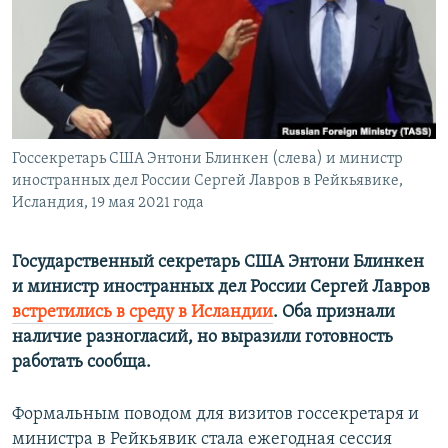
ПРИСОЕДИНЯЙТЕСЬ!
ПОБЕДИТЕЛЕЙ НЕ СУДЯТ?
КРЫМ.НЕПОКОРЕННЫЙ
ELIFBE
УКРАИНСКАЯ ПРОБЛЕМА КРЫМА
Все сайты RFE/RL
Госсекретарь США Энтони Блинкен (слева) и министр
иностранных дел России Сергей Лавров в Рейкьявике,
Исландия, 19 мая 2021 года
Государственный секретарь США Энтони Блинкен
и министр иностранных дел России Сергей Лавров
встретились в среду в Исландии
. Оба признали
наличие разногласий, но выразили готовность
работать сообща.
Формальным поводом для визитов госсекретаря и
министра в Рейкьявик стала ежегодная сессия