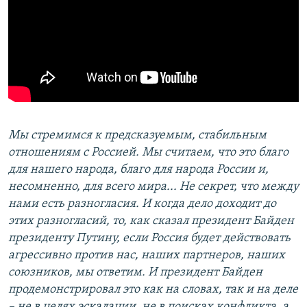
Мы стремимся к предсказуемым, стабильным
отношениям с Россией. Мы считаем, что это благо
для нашего народа, благо для народа России и,
несомненно, для всего мира...
Не секрет, что между
нами есть разногласия. И когда дело доходит до
этих разногласий, то, как сказал президент Байден
президенту Путину, если Россия будет действовать
агрессивно против нас, наших партнеров, наших
союзников, мы ответим. И президент Байден
продемонстрировал это как на словах, так и на деле
– не в целях эскалации, не в поисках конфликта, а