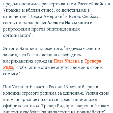
продолжающимся развертыванием Россией войск в
Украине и вблизи от нее, ее действиями в
отношении "Голоса Америки" и Радио Свобода,
состоянием здоровья
Алексея Навального
и
репрессиями против оппозиционных
организаций".
Энтони Блинкен, кроме того, "недвусмысленно
заявил, что Россия должна освободить
американских граждан
Пола Уилана
и
Тревора
Рида
, чтобы они могли вернуться домой к своим
семьям".
Пол Уилан отбывает в России 16-летний срок в
колонии строгого режима за шпионаж. Уилан свою
вину не признает и считает дело о шпионаже
сфабрикованным. Тревор Рид приговорен к 9 годам
лишения свободы "за нападение на полицейских".