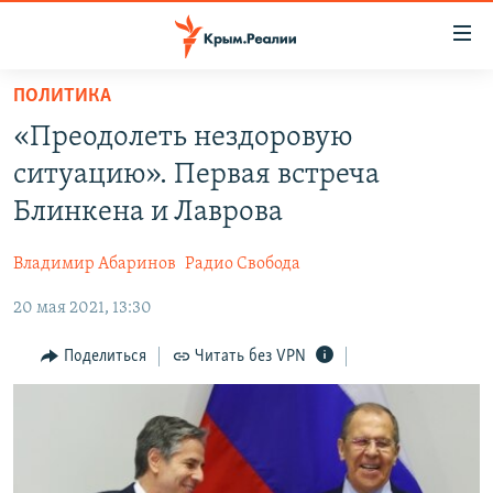
Доступность
ссылки
Вернуться
ПОЛИТИКА
к
НОВОСТИ
«Преодолеть нездоровую
основному
СПЕЦПРОЕКТЫ
содержанию
ситуацию». Первая встреча
ВОДА
Вернутся
ГРУЗ 200
Блинкена и Лаврова
к
ИСТОРИЯ
КАРТА ВОЕННЫХ ОБЪЕКТОВ КРЫМА
главной
Владимир Абаринов
Радио Свобода
ЕЩЕ
11 ЛЕТ ОККУПАЦИИ КРЫМА. 11 ИСТОРИЙ СОПРОТИВЛЕНИЯ
навигации
Вернутся
20 мая 2021, 13:30
РАДІО СВОБОДА
ИНТЕРАКТИВ
к
КАК ОБОЙТИ БЛОКИРОВКУ
ИНФОГРАФИКА
Поделиться
Читать без VPN
поиску
ТЕЛЕПРОЕКТ КРЫМ.РЕАЛИИ
Українською
СОВЕТЫ ПРАВОЗАЩИТНИКОВ
Qırımtatar
ПРОПАВШИЕ БЕЗ ВЕСТИ