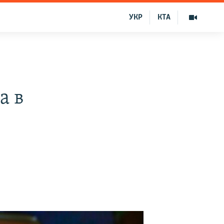
УКР
КТА
О
а в