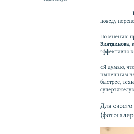
поводу персп
По мнению пр
Зиятдинова
,
эффективно к
«Я думаю, чт
нынешним че
быстрее, тех
супертяжелую
Для своего
(фотогалер