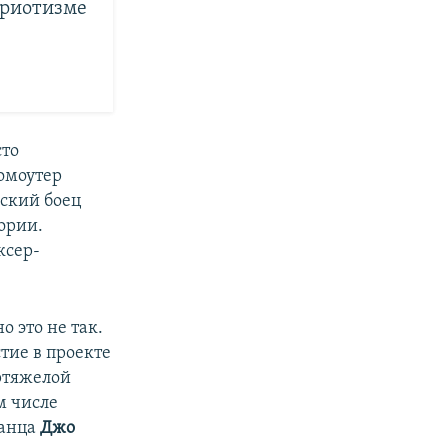
триотизме
сто
омоутер
нский боец
ории.
ксер-
о это не так.
тие в проекте
ртяжелой
м числе
танца
Джо