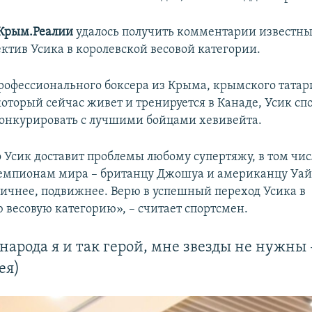
Крым.Реалии
удалось получить комментарии известны
ектив Усика в королевской весовой категории.
офессионального боксера из Крыма, крымского тата
 который сейчас живет и тренируется в Канаде, Усик сп
онкурировать с лучшими бойцами хевивейта.
о Усик доставит проблемы любому супертяжу, в том чис
мпионам мира – британцу Джошуа и американцу Уай
ничнее, подвижнее. Верю в успешный переход Усика в
 весовую категорию», – считает спортсмен.
 народа я и так герой, мне звезды не нужны 
ея)