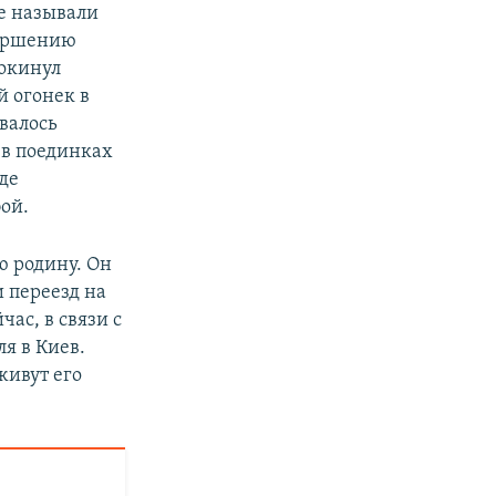
е называли
вершению
покинул
й огонек в
ывалось
 в поединках
где
ой.
ю родину. Он
и переезд на
час, в связи с
я в Киев.
живут его