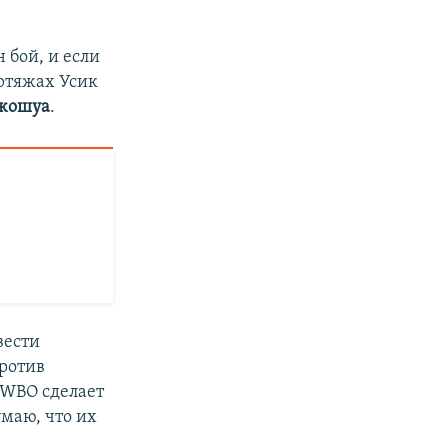
 бой, и если
ертяжах Усик
жошуа
.
вести
против
 WBO сделает
маю, что их