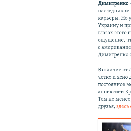
Димитренко
наследником 
карьеры. Но 
Украину и пр
глазах этого 
ощущение, что
с американц
Димитренко с
В отличие от
четко и ясно 
постоянное ме
аннексией Кр
Тем не менее
друзья,
здесь