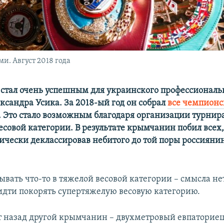
и. Август 2018 года
стал очень успешным для украинского профессиональ
ксандра Усика. За 2018-ый год он собрал
все чемпионс
. Это стало возможным благодаря организации турнир
есовой категории. В результате крымчанин побил всех,
ически деклассировав небитого до той поры россияни
вать что-то в тяжелой весовой категории – смысла не
идти покорять супертяжелую весовую категорию.
т назад другой крымчанин – двухметровый евпаторие