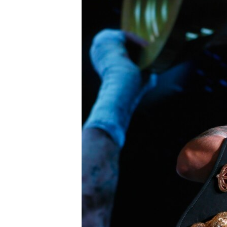
ПОБЕДИТЕЛЕЙ НЕ СУДЯТ?
КРЫМ.НЕПОКОРЕННЫЙ
ELIFBE
УКРАИНСКАЯ ПРОБЛЕМА КРЫМА