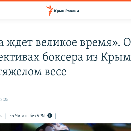
а ждет великое время». 
ективах боксера из Крым
тяжелом весе
23:25
ся
Читать без VPN