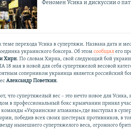
Феномен Усика и дискуссии о па
 теме перехода Усика в супертяжи. Названа дата и ме
оединка украинского боксера. Об этом
сообщил
его пр
и Хирн
. По словам Хирна, свой следующий бой украи
А 18 мая в новой для себя супертяжелой весовой катег
оятным соперником украинца является российский бо
вес
Александр Поветкин
.
, что супертяжелый вес – это нечто новое для Усика, н
дом в профессиональный бокс крымчанин принял учас
е команды «Украинские атаманы»,где выступал в супе
гории, победив всех своих шестерых противников, в то
везду нынешнего супертяжелого веса, огромного бри