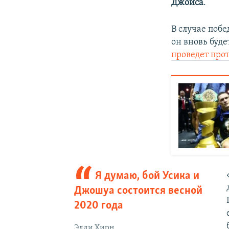
Джойса
.
В случае поб
он вновь буд
проведет про
Я думаю, бой Усика и
Джошуа состоится весной
2020 года
Эдди Хирн