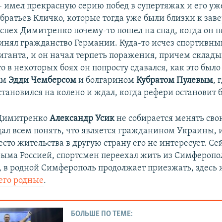
– имел прекрасную серию побед в супертяжах и его уж
братьев Кличко, которые тогда уже были близки к за
успех Димитренко почему-то пошел на спад, когда он 
инял гражданство Германии. Куда-то исчез спортивны
гиганта, и он начал терпеть поражения, причем склад
 в некоторых боях он попросту сдавался, как это было
ем
Эдди Чемберсом
и болгарином
Кубратом Пулевым
, 
тановился на колено и ждал, когда рефери остановит б
 Димитренко
Александр Усик
не собирается менять сво
дал всем понять, что является гражданином Украины, 
сто жительства в другую страну его не интересует. Сей
ыма Россией, спортсмен переехал жить из Симферопол
, в родной Симферополь продолжает приезжать, здесь 
 его родные
.
БОЛЬШЕ ПО ТЕМЕ: