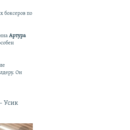
х боксеров по
рина
Артура
особен
ле
лдеру. Он
– Усик