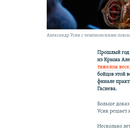
Александр Усик с чемпионскими поясам
Прошлый год 
из Крыма Але
тяжелом весе
бойцов этой в
финале практ
Гасиева.
Больше доказы
Усик решает 
Несколько ле