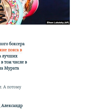
ного боксера
кие пояса в
а лучших
 в том числе в
на Мурата
т. А потому
ц
Александр