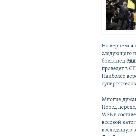
Но вернемся к
следующего п
британец
Эдд
проведет в СШ
Наиболее вер
супертяжело
Многие думают
Перед перехо
WSB в состав
весовой кате
восходящую з