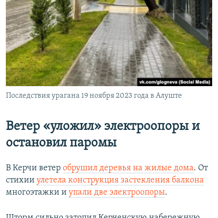
Последствия урагана 19 ноября 2023 года в Алуште
Ветер «уложил» электроопоры и
остановил паромы
В Керчи ветер
обрушил деревья на жилые дома
. От
стихии
улетела конструкция застекления балкона
многоэтажки и
упали две электроопоры
.
Шторм сильно затопил Керченскую набережную.