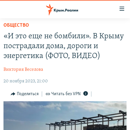
Доступность
ссылки
Вернуться
ОБЩЕСТВО
к
НОВОСТИ
«И это еще не бомбили». В Крыму
основному
СПЕЦПРОЕКТЫ
содержанию
пострадали дома, дороги и
ВОДА
Вернутся
ГРУЗ 200
энергетика (ФОТО, ВИДЕО)
к
ИСТОРИЯ
КАРТА ВОЕННЫХ ОБЪЕКТОВ КРЫМА
главной
Виктория Веселова
ЕЩЕ
11 ЛЕТ ОККУПАЦИИ КРЫМА. 11 ИСТОРИЙ СОПРОТИВЛЕНИЯ
навигации
Вернутся
20 ноября 2023, 21:00
РАДІО СВОБОДА
ИНТЕРАКТИВ
к
КАК ОБОЙТИ БЛОКИРОВКУ
ИНФОГРАФИКА
Поделиться
Читать без VPN
поиску
ТЕЛЕПРОЕКТ КРЫМ.РЕАЛИИ
Українською
СОВЕТЫ ПРАВОЗАЩИТНИКОВ
Qırımtatar
ПРОПАВШИЕ БЕЗ ВЕСТИ