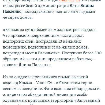
В Гурзуфе во время непогоды
сошел сель
. По словам
главы российской администрации Ялты
Янины
Павленко
, пострадало авто, подтоплены подвалы
четырех домов.
«Выпало за сутки более 55 миллиметров осадков.
Что привело к повреждениям части дорог,
подпорных стен, пострадали 13 нежилых
помещений, подтоплены семь жилых домов,
поврежден мост в Васильевке. Поступило более 300
обращений за эти дни, продолжаем работать», –
заявила Янина Павленко.
Из-за осадков переполнился самый высокий
водопад Крыма – Учан-Су – в Ялтинском горно-
лесном заповеднике. Фото водопада обнародовал и.
о. директора объединенной дирекции особо
охраняемых природных территорий «Заповедный