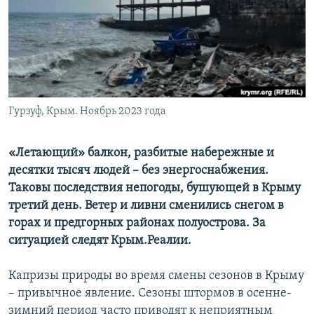
ПРИСОЕДИНЯЙТЕСЬ!
ПОБЕДИТЕЛЕЙ НЕ СУДЯТ?
КРЫМ.НЕПОКОРЕННЫЙ
ELIFBE
УКРАИНСКАЯ ПРОБЛЕМА КРЫМА
Все сайты RFE/RL
Гурзуф, Крым. Ноябрь 2023 года
«Летающий» балкон, разбитые набережные и
десятки тысяч людей – без энергоснабжения.
Таковы последствия непогоды, бушующей в Крыму
третий день. Ветер и ливни сменились снегом в
горах и предгорных районах полуострова. За
ситуацией следят Крым.Реалии.
Капризы природы во время смены сезонов в Крыму
– привычное явление. Сезоны штормов в осенне-
зимний период часто приводят к неприятным