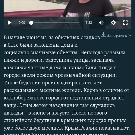
ПРИСОЕДИНЯЙТЕСЬ!
ПОБЕДИТЕЛЕЙ НЕ СУДЯТ?
КРЫМ.НЕПОКОРЕННЫЙ
0:00
7:33
ELIFBE
Загрузить
В начале июня из-за обильных осадков
УКРАИНСКАЯ ПРОБЛЕМА КРЫМА
в Ялте были затоплены дома и
Все сайты RFE/RL
социально значимые объекты. Непогода размыла
пляжи и дороги, разрушила улицы, засыпала
камнями частные дома и автомобили. Тогда в
городе ввели режим чрезвычайной ситуации.
Такое бедствие происходит раз в сто лет,
рассказывают местные жители. Керчь в отличие от
южнобережного города от подтоплений страдает
чаще. Этим летом наводнения там случались
дважды – в июне и августе. После первого
стихийного бедствия в крымских городах прошло
уже более двух месяцев. Крым.Реалии показывают,