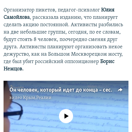
Организатор пикетов, педагог-психолог
Юлия
Самойлова
, рассказала изданию, что планирует
сделать акцию постоянной. Активисты разбились
на две небольшие группы, сегодня, по ее словам,
будут стоять 8 человек, поочередно сменяя друг
друга. Активисты планируют организовать некое
дежурство, как на Большом Москворецком мосту,
где был убит
российский оппозиционер
Борис
Немцов.
Он человек, который идет до конца – сестра Сенцова рассказала о встрече с братом (видео)
видео
Крым.Реалии
No media source currently available