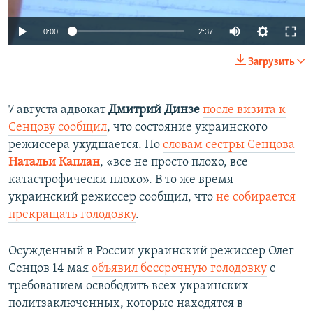
0:00
2:37
Загрузить
​7 августа адвокат
Дмитрий Динзе
после визита к
Сенцову сообщил
, что состояние украинского
режиссера ухудшается. По
словам сестры Сенцова
Натальи Каплан
, «все не просто плохо, все
катастрофически плохо». В то же время
украинский режиссер сообщил, что
не собирается
прекращать голодовку
.
Осужденный в России украинский режиссер Олег
Сенцов 14 мая
объявил бессрочную голодовку
с
требованием освободить всех украинских
политзаключенных, которые находятся в