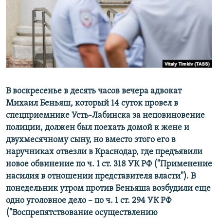
ПРИСОЕДИНЯЙТЕСЬ!
ПОБЕДИТЕЛЕЙ НЕ СУДЯТ?
КРЫМ.НЕПОКОРЕННЫЙ
ELIFBE
УКРАИНСКАЯ ПРОБЛЕМА КРЫМА
Все сайты RFE/RL
В воскресенье в десять часов вечера адвокат
Михаил Беньяш, который 14 суток провел в
спецприемнике Усть-Лабинска за неповиновение
полиции, должен был поехать домой к жене и
двухмесячному сыну, но вместо этого его в
наручниках отвезли в Краснодар, где предъявили
новое обвинение по ч. 1 ст. 318 УК РФ ("Применение
насилия в отношении представителя власти"). В
понедельник утром против Беньяша возбудили еще
одно уголовное дело – по ч. 1 ст. 294 УК РФ
("Воспрепятствование осуществлению