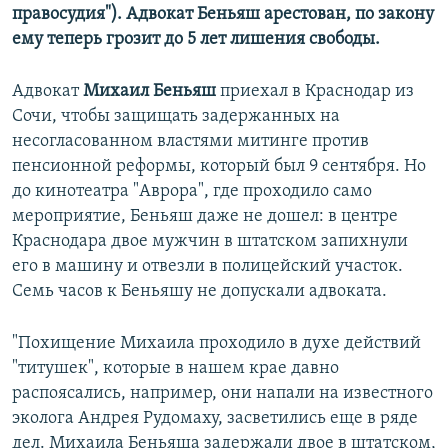
правосудия"). Адвокат Беньяш арестован, по закону
ему теперь грозит до 5 лет лишения свободы.
Адвокат
Михаил Беньяш
приехал в Краснодар из
Сочи, чтобы защищать задержанных на
несогласованном властями митинге против
пенсионной реформы, который был 9 сентября. Но
до кинотеатра "Аврора", где проходило само
мероприятие, Беньяш даже не дошел: в центре
Краснодара двое мужчин в штатском запихнули
его в машину и отвезли в полицейский участок.
Семь часов к Беньяшу не допускали адвоката.
"Похищение Михаила проходило в духе действий
"титушек", которые в нашем крае давно
распоясались, например, они напали на известного
эколога Андрея Рудомаху, засветились еще в ряде
дел. Михаила Беньяша задержали двое в штатском,