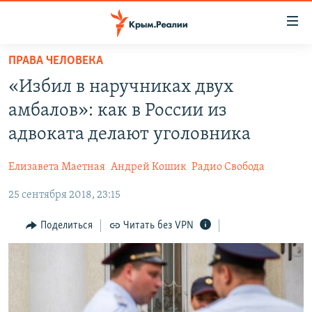
Доступность
ссылки
Вернуться
ПРАВА ЧЕЛОВЕКА
к
НОВОСТИ
«Избил в наручниках двух
основному
СПЕЦПРОЕКТЫ
содержанию
амбалов»: как в России из
ВОДА
Вернутся
ГРУЗ 200
адвоката делают уголовника
к
ИСТОРИЯ
КАРТА ВОЕННЫХ ОБЪЕКТОВ КРЫМА
главной
Елизавета Маетная
Андрей Кошик
Радио Свобода
ЕЩЕ
11 ЛЕТ ОККУПАЦИИ КРЫМА. 11 ИСТОРИЙ СОПРОТИВЛЕНИЯ
навигации
Вернутся
25 сентября 2018, 23:15
РАДІО СВОБОДА
ИНТЕРАКТИВ
к
КАК ОБОЙТИ БЛОКИРОВКУ
ИНФОГРАФИКА
Поделиться
Читать без VPN
поиску
ТЕЛЕПРОЕКТ КРЫМ.РЕАЛИИ
Українською
СОВЕТЫ ПРАВОЗАЩИТНИКОВ
Qırımtatar
ПРОПАВШИЕ БЕЗ ВЕСТИ