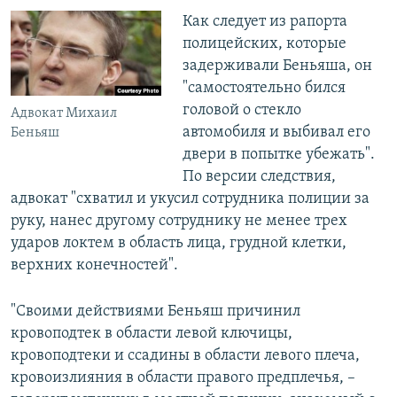
Как следует из рапорта
полицейских, которые
задерживали Беньяша, он
"самостоятельно бился
головой о стекло
Адвокат Михаил
автомобиля и выбивал его
Беньяш
двери в попытке убежать".
По версии следствия,
адвокат "схватил и укусил сотрудника полиции за
руку, нанес другому сотруднику не менее трех
ударов локтем в область лица, грудной клетки,
верхних конечностей".
"Своими действиями Беньяш причинил
кровоподтек в области левой ключицы,
кровоподтеки и ссадины в области левого плеча,
кровоизлияния в области правого предплечья, –