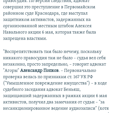
правосудия. По версии следствия, адвокат
совершил это преступление в Первомайском
районном суде Краснодара, где выступал
защитником активистов, задержанных на
организованной местным штабом Алексея
Навального акции 6 мая, которая также была
запрещена властями.
"Воспрепятствовать там было нечему, поскольку
никакого правосудия там не было – судья вел себя
незаконно, просто запредельно, – говорит адвокат
"Агоры"
Александр Попков
. – Первоначально
проверка велась по признакам ст. 167 УК РФ
("Умышленное повреждение имущества") – в ходе
судебного заседания адвокат Беньяш,
защищавший задержанных в рамках акции 6 мая
активистов, получил два замечания от судьи – "за
несанкционированное ведение аудиозаписи" (хотя