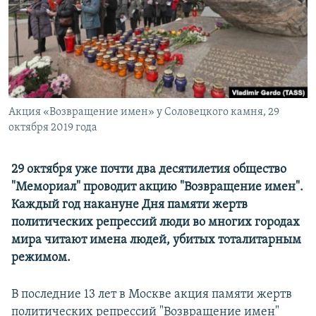
ПРИСОЕДИНЯЙТЕСЬ!
ПОБЕДИТЕЛЕЙ НЕ СУДЯТ?
КРЫМ.НЕПОКОРЕННЫЙ
ELIFBE
УКРАИНСКАЯ ПРОБЛЕМА КРЫМА
Все сайты RFE/RL
Акция «Возвращение имен» у Соловецкого камня, 29
октября 2019 года
29 октября уже почти два десятилетия общество
"Мемориал" проводит акцию "Возвращение имен".
Каждый год накануне Дня памяти жертв
политических репрессий люди во многих городах
мира читают имена людей, убитых тоталитарным
режимом.
В последние 13 лет в Москве акция памяти жертв
политических репрессий "Возвращение имен"