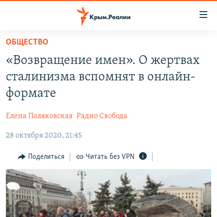
Доступность
ссылки
Вернуться
ОБЩЕСТВО
к
НОВОСТИ
«Возвращение имен». О жертвах
основному
СПЕЦПРОЕКТЫ
содержанию
сталинизма вспомнят в онлайн-
ВОДА
Вернутся
ГРУЗ 200
формате
к
ИСТОРИЯ
КАРТА ВОЕННЫХ ОБЪЕКТОВ КРЫМА
главной
Елена Поляковская
Радио Свобода
ЕЩЕ
11 ЛЕТ ОККУПАЦИИ КРЫМА. 11 ИСТОРИЙ СОПРОТИВЛЕНИЯ
навигации
Вернутся
28 октября 2020, 21:45
РАДІО СВОБОДА
ИНТЕРАКТИВ
к
КАК ОБОЙТИ БЛОКИРОВКУ
ИНФОГРАФИКА
Поделиться
Читать без VPN
поиску
ТЕЛЕПРОЕКТ КРЫМ.РЕАЛИИ
Українською
СОВЕТЫ ПРАВОЗАЩИТНИКОВ
Qırımtatar
ПРОПАВШИЕ БЕЗ ВЕСТИ