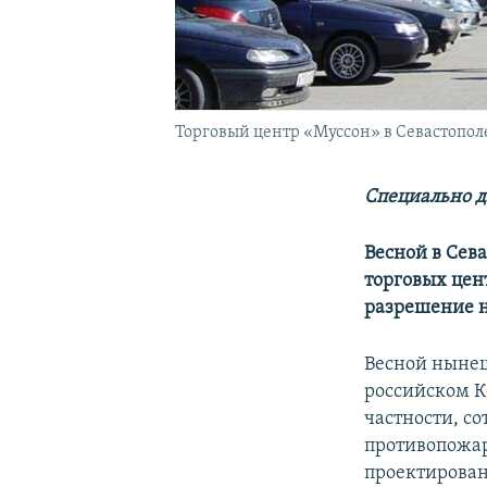
Торговый центр «Муссон» в Севастопол
Специально д
Весной в Сева
торговых цен
разрешение н
Весной нынеш
российском К
частности, с
противопожар
проектирован