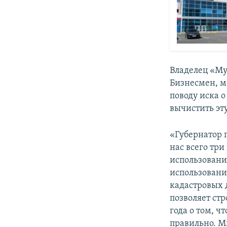
Владелец «М
Бизнесмен, м
поводу иска о
вычистить эт
«Губернатор г
нас всего три
использование
использовани
кадастровых 
позволяет стр
года о том, ч
правильно. Мы