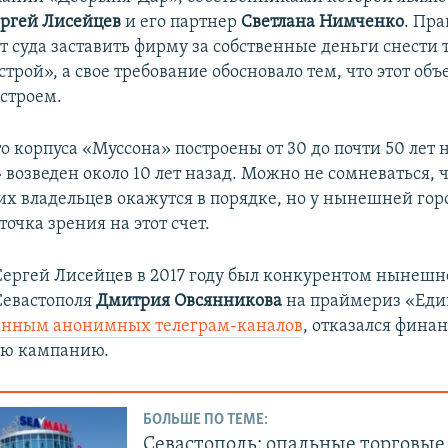
ргей Лисейцев
и его партнер
Светлана Нимченко
. Пра
т суда заставить фирму за собственные деньги снести
трой», а свое требование обосновало тем, что этот объ
остроем.
о корпуса «Муссона» построены от 30 до почти 50 лет н
возведен около 10 лет назад. Можно не сомневаться, 
их владельцев окажутся в порядке, но у нынешней гор
точка зрения на этот счет.
 Сергей Лисейцев в 2017 году был конкурентом нынешн
Севастополя
Дмитрия Овсянникова
на праймериз «Еди
анным анонимных телеграм-каналов
, отказался фина
ую кампанию.
БОЛЬШЕ ПО ТЕМЕ:
Севастополь: опальные торговые