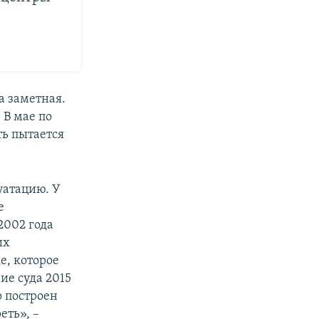
а заметная.
 В мае по
ть пытается
уатацию. У
е
2002 года
их
е, которое
ие суда 2015
р построен
еть», –