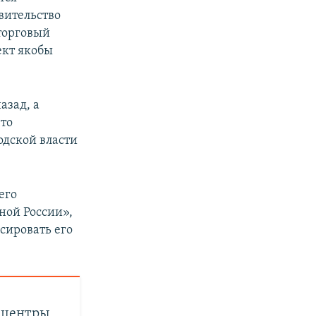
вительство
 торговый
ект якобы
азад, а
что
одской власти
его
ной России»,
нсировать его
 центры