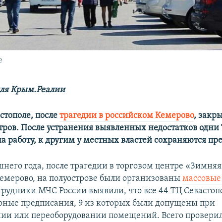
е
ля Крым.Реалии
стополе, после
трагедии в российском Кемерово
, закр
тров. После устранения выявленных недостатков одни
а работу, к другим у местных властей сохраняются пр
него года, после трагедии в торговом центре «Зимня
емерово, на полуострове были организованы
массовые
отрудники МЧС России выявили, что все 44 ТЦ Севасто
ные предписания, 9 из которых были допущены при
ии или переоборудовании помещений. Всего проверил