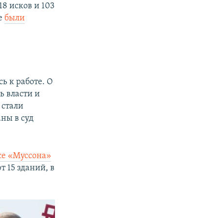
8 исков и 103
не
были
ь к работе. О
ь власти и
 стали
ны в суд
осе «Муссона»
т 15 зданий, в