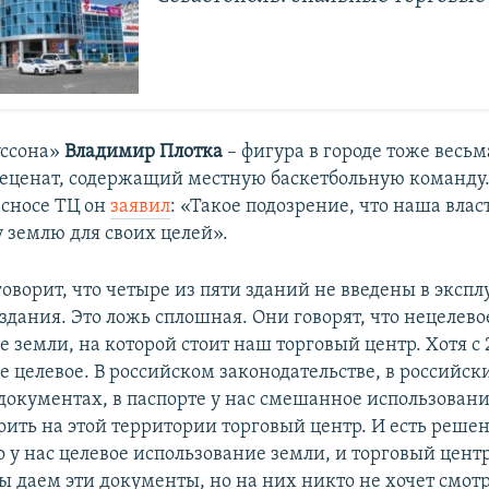
уссона»
Владимир Плотка
– фигура в городе тоже весьм
еценат, содержащий местную баскетбольную команду.
 сносе ТЦ он
заявил
: «Такое подозрение, что наша влас
у землю для своих целей».
оворит, что четыре из пяти зданий не введены в экспл
 здания. Это ложь сплошная. Они говорят, что нецелево
 земли, на которой стоит наш торговый центр. Хотя с 
е целевое. В российском законодательстве, в российск
документах, в паспорте у нас смешанное использовани
оить на этой территории торговый центр. И есть решен
то у нас целевое использование земли, и торговый цент
 даем эти документы, но на них никто не хочет смотр