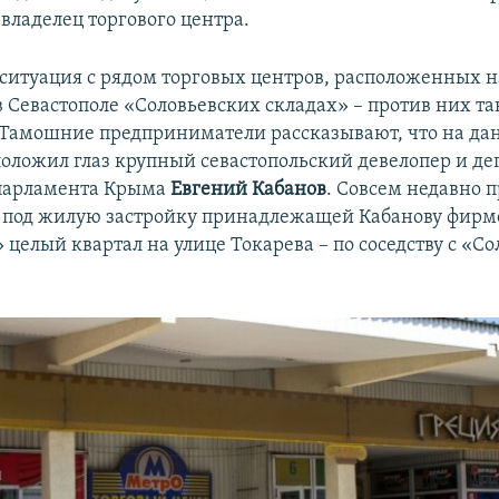
владелец торгового центра.
ситуация с рядом торговых центров, расположенных н
 Севастополе «Соловьевских складах» – против них т
. Тамошние предприниматели рассказывают, что на д
оложил глаз крупный севастопольский девелопер и де
 парламента Крыма
Евгений Кабанов
. Совсем недавно 
о под жилую застройку принадлежащей Кабанову фирм
 целый квартал на улице Токарева – по соседству с «С