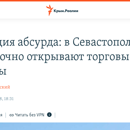
дия абсурда: в Севастопо
очно открывают торговы
ры
вский
, 18:31
ся
Читать без VPN