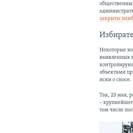
общественных
администрати
закрыты наиб
Избират
Некоторые из
выявленных в
контролирующ
объектами пр
иски о сносе.
Так, 23 мая, 
– крупнейшего
том числе пос