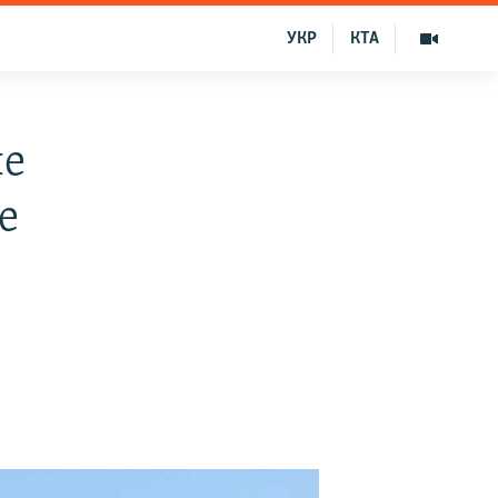
УКР
КТА
ле
е