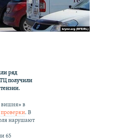
ыли ряд
 ТЦ получили
етензии.
я вишня» в
 проверки
. В
поля нарушают
и 65