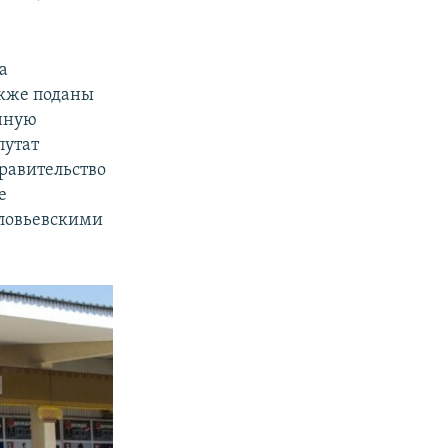
а
акже поданы
анную
путат
правительство
е
оловьевскими