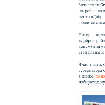
бизнесмен
Се
потребовало о
центр «Доброс
является сам
Интересно, чт
«Добрострой» 
документы у 
свои планы и 
В частности,
губернатора 
а позже,
по д
избирательн