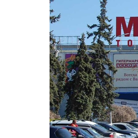
ПОБЕДИТЕЛЕЙ НЕ СУДЯТ?
КРЫМ.НЕПОКОРЕННЫЙ
ELIFBE
УКРАИНСКАЯ ПРОБЛЕМА КРЫМА