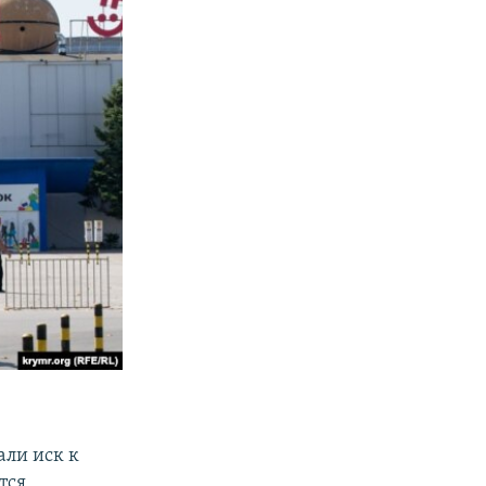
али иск к
тся