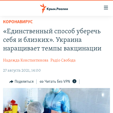
Доступность
ссылки
Вернуться
КОРОНАВИРУС
к
НОВОСТИ
«Единственный способ уберечь
основному
СПЕЦПРОЕКТЫ
содержанию
себя и близких». Украина
ВОДА
Вернутся
ГРУЗ 200
наращивает темпы вакцинации
к
ИСТОРИЯ
КАРТА ВОЕННЫХ ОБЪЕКТОВ КРЫМА
главной
Надежда Константинова
Радіо Свобода
ЕЩЕ
11 ЛЕТ ОККУПАЦИИ КРЫМА. 11 ИСТОРИЙ СОПРОТИВЛЕНИЯ
навигации
Вернутся
27 августа 2021, 14:00
РАДІО СВОБОДА
ИНТЕРАКТИВ
к
КАК ОБОЙТИ БЛОКИРОВКУ
ИНФОГРАФИКА
Поделиться
Читать без VPN
поиску
ТЕЛЕПРОЕКТ КРЫМ.РЕАЛИИ
Українською
СОВЕТЫ ПРАВОЗАЩИТНИКОВ
Qırımtatar
ПРОПАВШИЕ БЕЗ ВЕСТИ