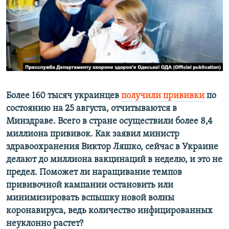
ПРИСОЕДИНЯЙТЕСЬ!
ПОБЕДИТЕЛЕЙ НЕ СУДЯТ?
КРЫМ.НЕПОКОРЕННЫЙ
ELIFBE
УКРАИНСКАЯ ПРОБЛЕМА КРЫМА
Все сайты RFE/RL
Более 160 тысяч украинцев
получили прививки
по
состоянию на 25 августа, отчитываются в
Минздраве. Всего в стране осуществили более 8,4
миллиона прививок. Как заявил министр
здравоохранения Виктор Ляшко, сейчас в Украине
делают до миллиона вакцинаций в неделю, и это не
предел. Поможет ли наращивание темпов
прививочной кампании остановить или
минимизировать вспышку новой волны
коронавируса, ведь количество инфицированных
неуклонно растет?