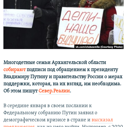
ПРИСОЕДИНЯЙТЕСЬ!
ПОБЕДИТЕЛЕЙ НЕ СУДЯТ?
КРЫМ.НЕПОКОРЕННЫЙ
ELIFBE
УКРАИНСКАЯ ПРОБЛЕМА КРЫМА
Все сайты RFE/RL
Многодетные семьи Архангельской области
собирают
подписи под обращением к президенту
Владимиру Путину и правительству России о мерах
поддержки, которая, на их взгляд, им необходима.
Об этом пишут
Север.Реалии
.
В середине января в своем послании к
Федеральному собранию Путин заявил о
демографическом кризисе в стране и
высказал