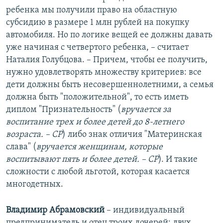
ребенка мы получили право на областную
субсидию в размере 1 млн рублей на покупку
автомобиля. Но по логике вещей ее должны давать
уже начиная с четвертого ребенка, – считает
Наталия Голубцова. – Причем, чтобы ее получить,
нужно удовлетворять множеству критериев: все
дети должны быть несовершеннолетними, а семья
должна быть "положительной", то есть иметь
диплом "Признательность" (
вручается за
воспитание трех и более детей до 8-летнего
возраста. – СР
) либо знак отличия "Материнская
слава" (
вручается женщинам, которые
воспитывают пять и более детей. – СР
). И такие
сложности с любой льготой, которая касается
многодетных.
Владимир Абрамовский
– индивидуальный
предприниматель и отец троих дочерей: двух,