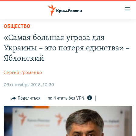
Доступность
ссылки
Вернуться
ОБЩЕСТВО
к
НОВОСТИ
«Самая большая угроза для
основному
СПЕЦПРОЕКТЫ
содержанию
Украины – это потеря единства» –
ВОДА
Вернутся
ГРУЗ 200
Яблонский
к
ИСТОРИЯ
КАРТА ВОЕННЫХ ОБЪЕКТОВ КРЫМА
главной
Сергей Громенко
ЕЩЕ
11 ЛЕТ ОККУПАЦИИ КРЫМА. 11 ИСТОРИЙ СОПРОТИВЛЕНИЯ
навигации
Вернутся
09 сентября 2018, 10:30
РАДІО СВОБОДА
ИНТЕРАКТИВ
к
КАК ОБОЙТИ БЛОКИРОВКУ
ИНФОГРАФИКА
Поделиться
Читать без VPN
поиску
ТЕЛЕПРОЕКТ КРЫМ.РЕАЛИИ
Українською
СОВЕТЫ ПРАВОЗАЩИТНИКОВ
Qırımtatar
ПРОПАВШИЕ БЕЗ ВЕСТИ