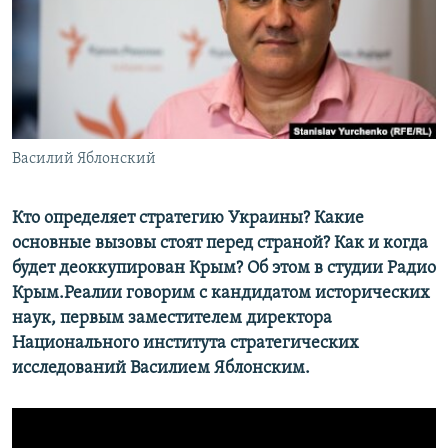
ПРИСОЕДИНЯЙТЕСЬ!
ПОБЕДИТЕЛЕЙ НЕ СУДЯТ?
КРЫМ.НЕПОКОРЕННЫЙ
ELIFBE
УКРАИНСКАЯ ПРОБЛЕМА КРЫМА
Все сайты RFE/RL
Василий Яблонский
Кто определяет стратегию Украины? Какие
основные вызовы стоят перед страной? Как и когда
будет деоккупирован Крым? Об этом в студии Радио
Крым.Реалии говорим с кандидатом исторических
наук, первым заместителем директора
Национального института стратегических
исследований Василием Яблонским.