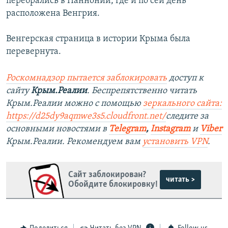
перебрались в Паннонии, где и по сей день
расположена Венгрия.
Венгерская страница в истории Крыма была
перевернута.
Роскомнадзор пытается заблокировать
доступ к
сайту
Крым.Реалии
. Беспрепятственно читать
Крым.Реалии можно с помощью
зеркального сайта:
https://d25dy9aqmwe3s5.cloudfront.net/
следите за
основными новостями в
Telegram
,
Instagram
и
Viber
Крым.Реалии. Рекомендуем вам
установить VPN
.
Сайт заблокирован?
читать >
Обойдите блокировку!