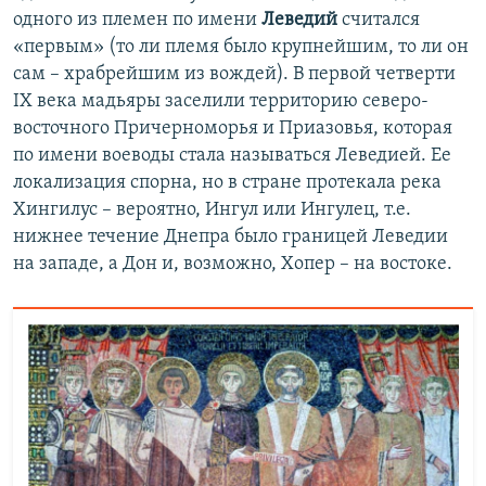
одного из племен по имени
Леведий
считался
«первым» (то ли племя было крупнейшим, то ли он
сам – храбрейшим из вождей). В первой четверти
IX века мадьяры заселили территорию северо-
восточного Причерноморья и Приазовья, которая
по имени воеводы стала называться Леведией. Ее
локализация спорна, но в стране протекала река
Хингилус – вероятно, Ингул или Ингулец, т.е.
нижнее течение Днепра было границей Леведии
на западе, а Дон и, возможно, Хопер – на востоке.