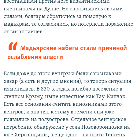
восставшими против него византийскими
пленниками на Дунае. Не справившись своими
силами, болгары обратились за помощью к
мадьярам, те согласились, но потерпели поражение
от византийцев.
Мадьярские набеги стали причиной
ослабления власти
Если даже до этого венгры и были союзниками
хазар (а есть и другие мнения), то теперь ситуация
изменилась. В 830-х годах погибло поселение в
степном Крыму, ныне известное как Тау-Кипчак.
Есть все основания считать виновниками этого
венгров, и значит, к этому времени они уже
появились на полуострове. Отдельное венгерское
погребение обнаружено у села Нововоронцовка на
юге Херсонщины, а еще одно – на плато Тепсень