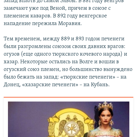
запад вплоть до самой Эльбы. В 881 году венгров
замечают уже под Веной, причем в союзе с
племенем каваров. В 892 году венгерское
нападение пережила Моравия.
Тем временем, между 889 и 893 годом печенеги
были разгромлены союзом своих давних врагов:
огузов (еще одного тюркского кочевого народа) и
хазар. Некоторые остались на Волге и вошли в
огузский союз племен, но большинство вынуждено
было бежать на запад: «тюркские печенеги» – на
Донец, «хазарские печенеги» – на Кубань.