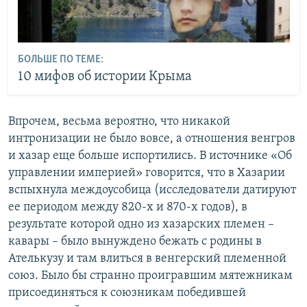
БОЛЬШЕ ПО ТЕМЕ:
10 мифов об истории Крыма
Впрочем, весьма вероятно, что никакой
интронизации не было вовсе, а отношения венгров
и хазар еще больше испортились. В источнике «Об
управлении империей» говорится, что в Хазарии
вспыхнула междоусобица (исследователи датируют
ее периодом между 820-х и 870-х годов), в
результате которой одно из хазарских племен –
кавары – было вынуждено бежать с родины в
Ателькузу и там влиться в венгерский племенной
союз. Было бы странно проигравшим мятежникам
присоединяться к союзникам победившей