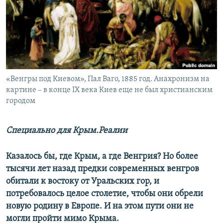
ПРИСОЕДИНЯЙТЕСЬ!
ПОБЕДИТЕЛЕЙ НЕ СУДЯТ?
КРЫМ.НЕПОКОРЕННЫЙ
ELIFBE
УКРАИНСКАЯ ПРОБЛЕМА КРЫМА
Все сайты RFE/RL
«Венгры под Киевом», Пал Ваго, 1885 год. Анахронизм на
картине – в конце IX века Киев еще не был христианским
городом
Специально для Крым.Реалии
Казалось бы, где Крым, а где Венгрия? Но более
тысячи лет назад предки современных венгров
обитали к востоку от Уральских гор, и
потребовалось целое столетие, чтобы они обрели
новую родину в Европе. И на этом пути они не
могли пройти мимо Крыма.