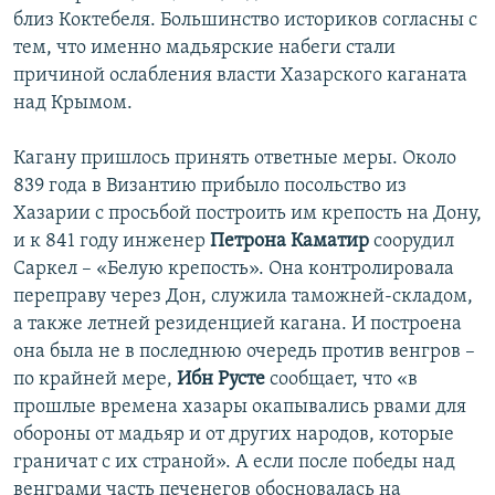
близ Коктебеля. Большинство историков согласны с
тем, что именно мадьярские набеги стали
причиной ослабления власти Хазарского каганата
над Крымом.
Кагану пришлось принять ответные меры. Около
839 года в Византию прибыло посольство из
Хазарии с просьбой построить им крепость на Дону,
и к 841 году инженер
Петрона Каматир
соорудил
Саркел – «Белую крепость». Она контролировала
переправу через Дон, служила таможней-складом,
а также летней резиденцией кагана. И построена
она была не в последнюю очередь против венгров –
по крайней мере,
Ибн Русте
сообщает, что «в
прошлые времена хазары окапывались рвами для
обороны от мадьяр и от других народов, которые
граничат с их страной». А если после победы над
венграми часть печенегов обосновалась на