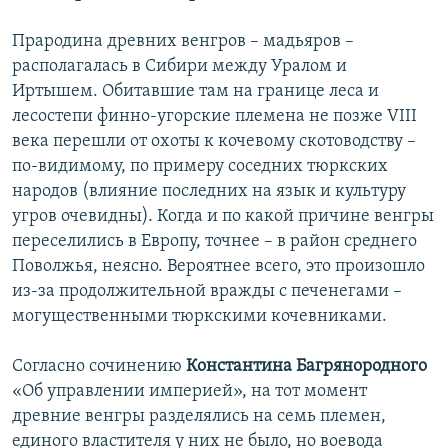
Прародина древних венгров – мадьяров –
располагалась в Сибири между Уралом и
Иртышем. Обитавшие там на границе леса и
лесостепи финно-угорские племена не позже VIII
века перешли от охоты к кочевому скотоводству –
по-видимому, по примеру соседних тюркских
народов (влияние последних на язык и культуру
угров очевидны). Когда и по какой причине венгры
переселились в Европу, точнее – в район среднего
Поволжья, неясно. Вероятнее всего, это произошло
из-за продолжительной вражды с печенегами –
могущественными тюркскими кочевниками.
Согласно сочинению
Константина Багрянородного
«Об управлении империей», на тот момент
древние венгры разделялись на семь племен,
единого властителя у них не было, но воевода