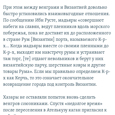
При этом между венграми и Византией довольно
быстро установились взаимовыгодные отношения.
По сообщению Ибн Русте, мадьяры «совершают
набеги на славян, ведут пленников вдоль морского
побережья, пока не доставят их до расположенного
в стране Рум [Византии] порта, называемого К-р-
х… Когда мадьяры вместе со своими пленными до
К-р-х, выходят им навстречу румы и устраивают
там торг, [те] отдают невольников и берут у них
византийскую парчу, шерстяные ковры и другие
товары Рума». Если мы правильно определяем К-р-
х как Керчь, то это означает окончательное
возвращение города под контроль Византии.
Хазары не оставляли попыток вновь сделать
венгров союзниками. Спустя «недолгое время»
после переселения в Ателькузу каган пригласил к