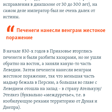
исправления в диапазоне от 30 до 300 лет), на
самом деле император был не очень далек от
истины.
Печенеги нанесли венграм жестокое
поражение
В начале 830-х годов в Приазовье вторглись
печенеги и были разбиты хазарами, но не ушли
обратно на восток, а заняли какую-то часть
Леведии. Затем печенеги нанесли венграм
жестокое поражение, так что меньшая часть
мадьяр бежала в Персию, а большая во главе с
Леведием отошла на запад – в страну Ателькузу/
Этелкез (буквально «междуречье», т.е. в
изобилующую реками территорию от Дуная и
Днепра).