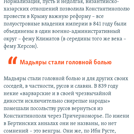
Нормализация, пусть и недолгая, византийско-
хазарских отношений позволила Константинополю
провести в Крыму важную реформу – все
полуостровные владения империи в 841 году были
объединены в один военно-административный
округ – фему Климатов (в середины того же века –
фему Херсон).
Мадьяры стали головной болью
Мадьяры стали головной болью и для других своих
соседей, в частности, русов и славян. В 839 году
некие «варварские и в своей чрезвычайной
дикости исключительно свирепые народы»
помешали посольству русов вернуться из
Константинополя через Причерноморье. По имени
в Бертинских анналах они не названы, но нет
сомнений – это венгры. Они же, по Ибн Русте,