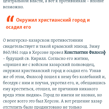
центральной власти, а вот к противникам – вполне
возможно.
Окружил христианский город и
осадил его
О венгерско-хазарском противостоянии
свидетельствует и такой крымский эпизод. Зиму
860/861 года в Херсоне провел
Константин Философ
– будущий св. Кирилл. Согласно его житию,
«пришел же с войском хазарский полководец,
окружил христианский город и осадил его. Узнав
же об этом, Философ пошел к нему без колебаний и,
беседуя с ним и поучая, укротил его, и, обещавшись
ему креститься, отошел, не причинив никакого
вреда этим людям». Город по имени не назван, но
скорее всего это был Херсон. А вот решение хазар
отступить было продиктовано не только