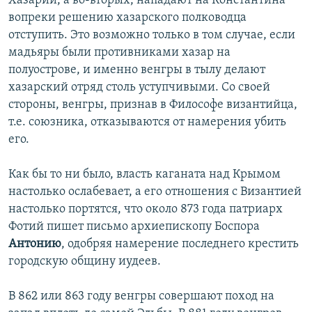
Хазарии, а во-вторых, нападают на Константина
вопреки решению хазарского полководца
отступить. Это возможно только в том случае, если
мадьяры были противниками хазар на
полуострове, и именно венгры в тылу делают
хазарский отряд столь уступчивыми. Со своей
стороны, венгры, признав в Философе византийца,
т.е. союзника, отказываются от намерения убить
его.
Как бы то ни было, власть каганата над Крымом
настолько ослабевает, а его отношения с Византией
настолько портятся, что около 873 года патриарх
Фотий пишет письмо архиепископу Боспора
Антонию
, одобряя намерение последнего крестить
городскую общину иудеев.
В 862 или 863 году венгры совершают поход на