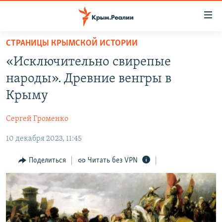
Доступность
ссылки
Вернуться
СТРАНИЦЫ КРЫМСКОЙ ИСТОРИИ
к
НОВОСТИ
«Исключительно свирепые
основному
СПЕЦПРОЕКТЫ
содержанию
народы». Древние венгры в
ВОДА
Вернутся
ГРУЗ 200
Крыму
к
ИСТОРИЯ
КАРТА ВОЕННЫХ ОБЪЕКТОВ КРЫМА
главной
Сергей Громенко
ЕЩЕ
11 ЛЕТ ОККУПАЦИИ КРЫМА. 11 ИСТОРИЙ СОПРОТИВЛЕНИЯ
навигации
Вернутся
10 декабря 2023, 11:45
РАДІО СВОБОДА
ИНТЕРАКТИВ
к
КАК ОБОЙТИ БЛОКИРОВКУ
ИНФОГРАФИКА
Поделиться
Читать без VPN
поиску
ТЕЛЕПРОЕКТ КРЫМ.РЕАЛИИ
Українською
СОВЕТЫ ПРАВОЗАЩИТНИКОВ
Qırımtatar
ПРОПАВШИЕ БЕЗ ВЕСТИ