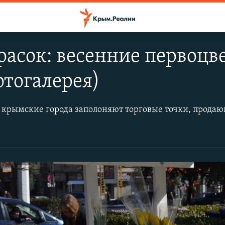
расок: весенние первоцв
тогалерея)