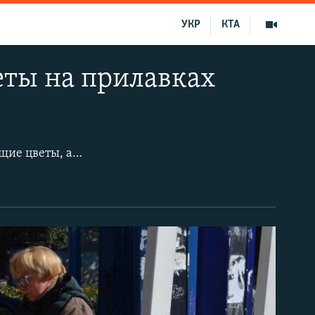
УКР
КТА
еты на прилавках
В преддверии 8 Марта крымские города заполоняют торговые точки, продающие цветы, а на улицах все чаще можно заметить людей с букетами в руках. Как и в предыдущие годы, накануне праздника активизировалась стихийная продажа цветов. В эти дни их можно купить не только в магазинах и цветочных павильонах, а и с декоративных лотков, на остановках или даже из багажников машин.