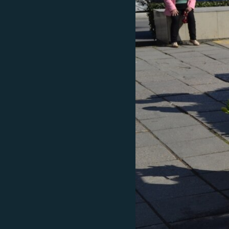
ПОБЕДИТЕЛЕЙ НЕ СУДЯТ?
КРЫМ.НЕПОКОРЕННЫЙ
ELIFBE
УКРАИНСКАЯ ПРОБЛЕМА КРЫМА