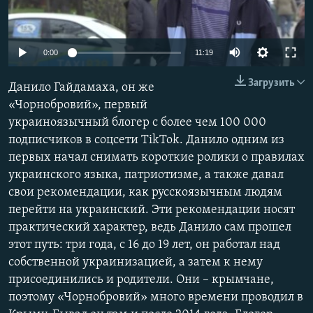
ПРИСОЕДИНЯЙТЕСЬ!
ПОБЕДИТЕЛЕЙ НЕ СУДЯТ?
КРЫМ.НЕПОКОРЕННЫЙ
Auto
0:00
11:19
ELIFBE
240p
Загрузить
Данило Гайдамаха, он же
УКРАИНСКАЯ ПРОБЛЕМА КРЫМА
360p
«Чорнобровий», первый
Все сайты RFE/RL
украиноязычный блогер с более чем 100 000
480p
Auto
240p
360p
480p
подписчиков в соцсети TikTok. Данило одним из
720p
первых начал снимать короткие ролики о правилах
720p
1080p
1080p
украинского языка, патриотизме, а также давал
свои рекомендации, как русскоязычным людям
перейти на украинский. Эти рекомендации носят
практический характер, ведь Данило сам прошел
этот путь: три года, с 16 до 19 лет, он работал над
собственной украинизацией, а затем к нему
присоединились и родители. Они – крымчане,
поэтому «Чорнобровий» много времени проводил в