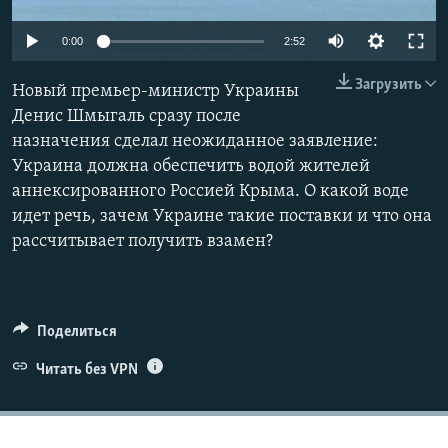
ПРИСОЕДИНЯЙТЕСЬ!
ПОБЕДИТЕЛЕЙ НЕ СУДЯТ?
Auto
0:00
2:52
КРЫМ.НЕПОКОРЕННЫЙ
270p
Загрузить
Новый премьер-министр Украины
ELIFBE
360p
Денис Шмыгаль сразу после
УКРАИНСКАЯ ПРОБЛЕМА КРЫМА
назначения сделал неожиданное заявление:
404p
Все сайты RFE/RL
Auto
270p
360p
404p
Украина должна обеспечить водой жителей
1080p
аннексированного Россией Крыма. О какой воде
1080p
идет речь, зачем Украине такие поставки и что она
рассчитывает получить взамен?
Поделиться
Читать без VPN