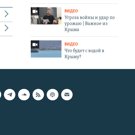
ВИДЕО
Угроза войны и удар по
урожаю | Важное из
Крыма
ВИДЕО
Что будет с водой в
Крыму?