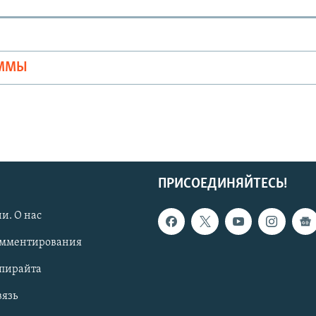
Ы
АММЫ
ПРИСОЕДИНЯЙТЕСЬ!
и. О нас
омментирования
опирайта
вязь