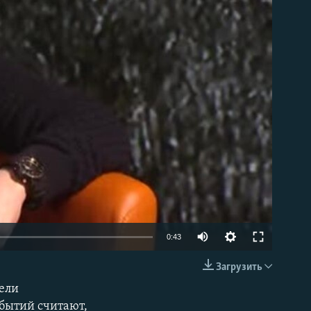
able
Auto
0:43
270p
Загрузить
EMBED
360p
мели
обытий считают,
404p