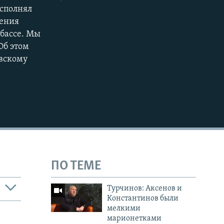
исполнял
1080p
ления
нбассе. Мы
Об этом
евскому
404p
ПО ТЕМЕ
Турчинов: Аксенов и
Константинов были
мелкими
марионетками