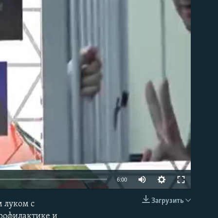
able
Auto
6:00
240p
Загрузить
 луком с
EMBED
360p
профилактике и