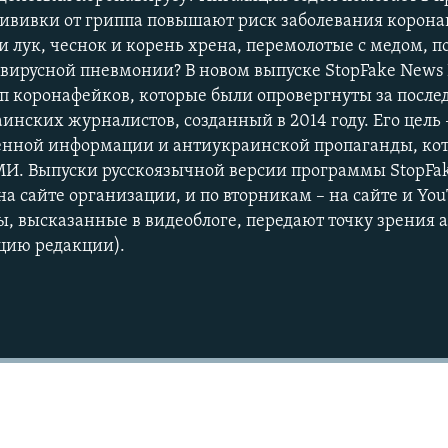
рививки от гриппа повышают риск заболевания корон
и лук, чеснок и корень хрена, перемолотые с медом, п
вирусной пневмонии? В новом выпуске StopFake News
п коронафейков, которые были опровергнуты за после
аинских журналистов, созданный в 2014 году. Его цель 
нной информации и антиукраинской пропаганды, ко
СМИ. Выпуски русскоязычной версии программы StopF
на сайте организации, и по вторникам – на сайте и Yo
Auto
240p
360p
ы, высказанные в видеоблоге, передают точку зрения а
цию редакции).
720p
1080p