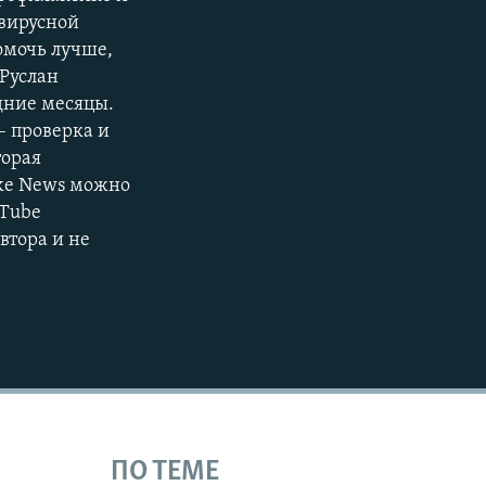
авирусной
480p
омочь лучше,
720p
 Руслан
1080p
дние месяцы.
– проверка и
торая
ake News можно
uTube
480p
втора и не
ПО ТЕМЕ