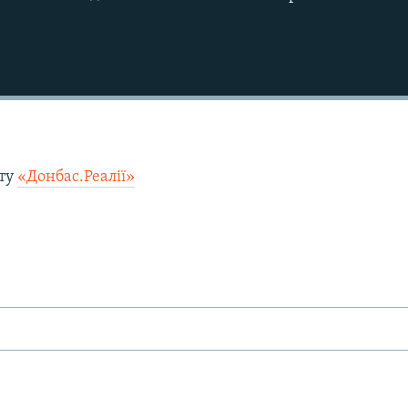
кту
«Донбас.Реалії»