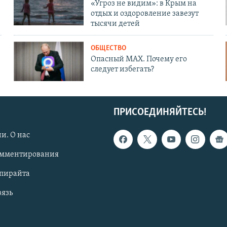
«Угроз не видим»: в Крым на
отдых и оздоровление завезут
тысячи детей
ОБЩЕСТВО
Опасный MAX. Почему его
следует избегать?
ПРИСОЕДИНЯЙТЕСЬ!
и. О нас
омментирования
опирайта
вязь