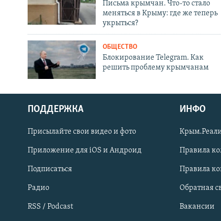
Письма крымчан. Что-то стало
меняться в Крыму: где же теперь
укрыться?
ОБЩЕСТВО
Блокирование Telegram. Как
решить проблему крымчанам
ПОДДЕРЖКА
ИНФО
Українською
Присылайте свои видео и фото
Крым.Реали
Qırımtatar
Приложение для iOS и Андроид
Правила к
Подписаться
Правила к
ПРИСОЕДИНЯЙТЕСЬ!
Радио
Обратная с
RSS / Podcast
Вакансии