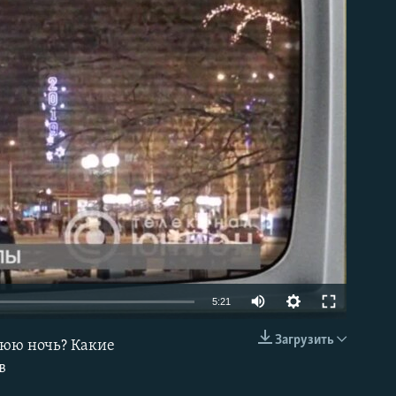
able
5:21
Загрузить
нюю ночь? Какие
EMBED
в