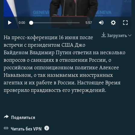
ПРИСОЕДИНЯЙТЕСЬ!
ПОБЕДИТЕЛЕЙ НЕ СУДЯТ?
КРЫМ.НЕПОКОРЕННЫЙ
Auto
0:00
5:57
ELIFBE
240p
Загрузить
На пресс-коференции 16 июня после
УКРАИНСКАЯ ПРОБЛЕМА КРЫМА
360p
встречи с президентом США Джо
Все сайты RFE/RL
Байденом Владимир Путин ответил на несколько
480p
Auto
240p
360p
480p
вопросов о санкциях в отношении России, о
720p
российском оппозиционном политике Алексее
720p
1080p
1080p
Навальном, о так называемых иностранных
агентах и их работе в России. Настоящее Время
проверило правдивость его утверждений.
Поделиться
Читать без VPN