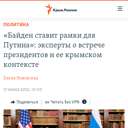
Доступность
ссылки
Вернуться
ПОЛИТИКА
к
НОВОСТИ
«Байден ставит рамки для
основному
СПЕЦПРОЕКТЫ
содержанию
Путина»: эксперты о встрече
ВОДА
Вернутся
ГРУЗ 200
президентов и ее крымском
к
ИСТОРИЯ
КАРТА ВОЕННЫХ ОБЪЕКТОВ КРЫМА
контексте
главной
ЕЩЕ
11 ЛЕТ ОККУПАЦИИ КРЫМА. 11 ИСТОРИЙ СОПРОТИВЛЕНИЯ
навигации
Елена Ремовская
Вернутся
РАДІО СВОБОДА
ИНТЕРАКТИВ
к
17 июня 2021, 13:00
КАК ОБОЙТИ БЛОКИРОВКУ
ИНФОГРАФИКА
поиску
Поделиться
Читать без VPN
ТЕЛЕПРОЕКТ КРЫМ.РЕАЛИИ
Українською
СОВЕТЫ ПРАВОЗАЩИТНИКОВ
Qırımtatar
ПРОПАВШИЕ БЕЗ ВЕСТИ