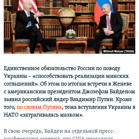
ПРИСОЕДИНЯЙТЕСЬ!
ПОБЕДИТЕЛЕЙ НЕ СУДЯТ?
КРЫМ.НЕПОКОРЕННЫЙ
ELIFBE
УКРАИНСКАЯ ПРОБЛЕМА КРЫМА
Все сайты RFE/RL
Единственное обязательство России по поводу
Украины – «способствовать реализации минских
соглашений». Об этом по итогам встречи в Женеве
с американским президентом Джозефом Байденом
заявил российский лидер Владимир Путин. Кроме
того,
по словам Путина
, тема вступления Украины в
НАТО «затрагивалась мазком».
В свою очередь, Байден на отдельной пресс-