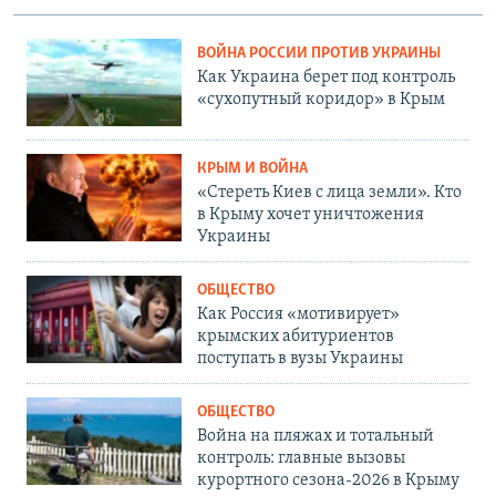
ВОЙНА РОССИИ ПРОТИВ УКРАИНЫ
Как Украина берет под контроль
«сухопутный коридор» в Крым
КРЫМ И ВОЙНА
«Стереть Киев с лица земли». Кто
в Крыму хочет уничтожения
Украины
ОБЩЕСТВО
Как Россия «мотивирует»
крымских абитуриентов
поступать в вузы Украины
ОБЩЕСТВО
Война на пляжах и тотальный
контроль: главные вызовы
курортного сезона-2026 в Крыму