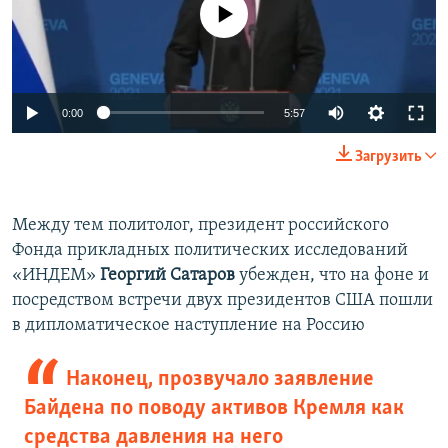
No media source currently available
Auto
0:00
5:57
240p
Загрузить
360p
Auto
240p
360p
480p
480p
Между тем политолог, президент российского
Фонда прикладных политических исследований
720p
720p
1080p
«ИНДЕМ»
Георгий Сатаров
убежден, что на фоне и
1080p
посредством встречи двух президентов США пошли
в дипломатическое наступление на Россию
Наконец, прозвучало заявление
Байдена по поводу активов Кремля как
средства давления на него