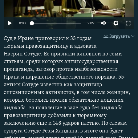
ПРИСОЕДИНЯЙТЕСЬ!
ПОБЕДИТЕЛЕЙ НЕ СУДЯТ?
КРЫМ.НЕПОКОРЕННЫЙ
0:00
2:05
ELIFBE
Загрузить
Суд в Иране приговорил к 33 годам
УКРАИНСКАЯ ПРОБЛЕМА КРЫМА
тюрьмы правозащитницу и адвоката
Все сайты RFE/RL
Насрин Сотуде. Ее признали виновной по семи
статьям, среди которых антигосударственная
пропаганда, заговор против нацбезопасности
Ирана и нарушение общественного порядка. 55-
летняя Сотуде известна как защитница
оппозиционных активистов, в том числе женщин,
которые боролись против обязательно ношения
хиджаба. За появление в зале суда без хиджаба
правозащитнице добавили к тюремному
заключению еще и 148 ударов плетью. По словам
супруга Сотуде Резы Хандана, в итоге она будет