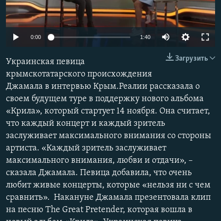
ПРИСОЕДИНЯЙТЕСЬ!
ПОБЕДИТЕЛЕЙ НЕ СУДЯТ?
КРЫМ.НЕПОКОРЕННЫЙ
0:00
1:40
ELIFBE
Загрузить
Украинская певица
УКРАИНСКАЯ ПРОБЛЕМА КРЫМА
крымскотатарского происхождения
Все сайты RFE/RL
Джамала в интервью Крым.Реалии рассказала о
своем будущем туре в поддержку нового альбома
«Крила», который стартует 14 ноября. Она считает,
что каждый концерт и каждый зритель
заслуживает максимального внимания со стороны
артиста. «Каждый зритель заслуживает
максимального внимания, любви и отдачи», –
сказала Джамала. Певица добавила, что очень
любит живые концерты, которые «нельзя ни с чем
сравнить». Накануне Джамала презентовала клип
на песню The Great Pretender, которая вошла в