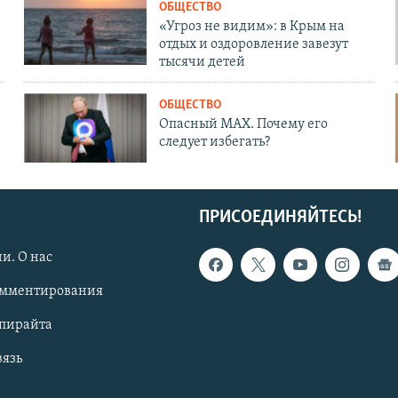
ОБЩЕСТВО
«Угроз не видим»: в Крым на
отдых и оздоровление завезут
тысячи детей
ОБЩЕСТВО
Опасный MAX. Почему его
следует избегать?
ПРИСОЕДИНЯЙТЕСЬ!
и. О нас
омментирования
опирайта
вязь