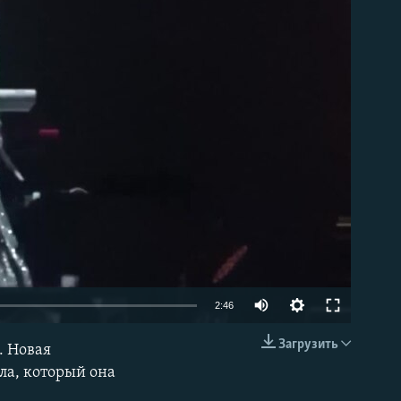
able
2:46
Загрузить
. Новая
EMBED
ла, который она