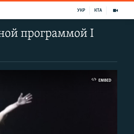
УКР
КТА
ной программой I
EMBED