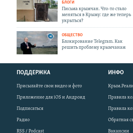
БЛОГИ
Письма крымчан. Что-то стало
меняться в Крыму: где же теперь
укрыться?
ОБЩЕСТВО
Блокирование Telegram. Как
решить проблему крымчанам
ПОДДЕРЖКА
ИНФО
Українською
Присылайте свои видео и фото
Крым.Реали
Qırımtatar
Приложение для iOS и Андроид
Правила к
Подписаться
Правила к
ПРИСОЕДИНЯЙТЕСЬ!
Радио
Обратная с
RSS / Podcast
Вакансии