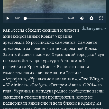
ПРИСОЕДИНЯЙТЕСЬ!
ПОБЕДИТЕЛЕЙ НЕ СУДЯТ?
КРЫМ.НЕПОКОРЕННЫЙ
Auto
0:00
24:41
ELIFBE
240p
Загрузить
Как Россия обходит санкции и летает в
УКРАИНСКАЯ ПРОБЛЕМА КРЫМА
360p
аннексированный Крым? Украина
Все сайты RFE/RL
арестовала 65 российских самолетов. Самолеты
480p
Auto
240p
360p
480p
арестовали за полеты в аннексированый Крым.
720p
Заочный арест наложил Херсонский городской суд
720p
1080p
1080p
по ходатайству прокуратуры Автономной
республики Крым в Киеве. В список попали
самолеты таких авиакомпании России:
«Аэрофлот», «Уральские авиалинии», «Red Wings»,
«S7 Airlines», «Глобус», «Газпром-Авиа». С 2014-го
года, Украина и международное сообщество ввели
санкции в отношении предприятий, которые
поддержали аннексию и вели бизнес в Крыму. Из