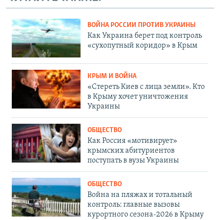
ВОЙНА РОССИИ ПРОТИВ УКРАИНЫ
Как Украина берет под контроль
«сухопутный коридор» в Крым
КРЫМ И ВОЙНА
«Стереть Киев с лица земли». Кто
в Крыму хочет уничтожения
Украины
ОБЩЕСТВО
Как Россия «мотивирует»
крымских абитуриентов
поступать в вузы Украины
ОБЩЕСТВО
Война на пляжах и тотальный
контроль: главные вызовы
курортного сезона-2026 в Крыму