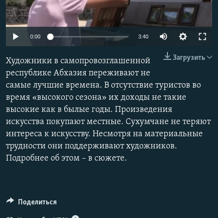
ПРИСОЕДИНЯЙТЕСЬ!
ПОБЕДИТЕЛЕЙ НЕ СУДЯТ?
КРЫМ.НЕПОКОРЕННЫЙ
Auto
0:00
3:40
ELIFBE
240p
Загрузить
Художники в самопровозглашенной
УКРАИНСКАЯ ПРОБЛЕМА КРЫМА
360p
республике Абхазия переживают не
Все сайты RFE/RL
самые лучшие времена. В отсутствие туристов во
480p
Auto
240p
360p
480p
время «высокого сезона» их доходы не такие
720p
высокие как в былые годы. Произведения
720p
1080p
1080p
искусства покупают местные. Сухумчане не теряют
интереса к искусству. Несмотря на материальные
трудности они поддерживают художников.
Подробнее об этом – в сюжете.
Поделиться