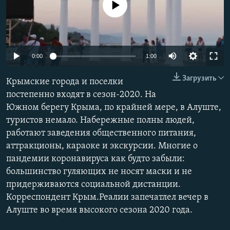
No media source currently available
ПРИСОЕДИНЯЙТЕСЬ!
ПОБЕДИТЕЛЕЙ НЕ СУДЯТ?
КРЫМ.НЕПОКОРЕННЫЙ
ELIFBE
Auto
0:00
1:00
УКРАИНСКАЯ ПРОБЛЕМА КРЫМА
240p
Все сайты RFE/RL
Загрузить
Крымские города и поселки
360p
постепенно входят в сезон-2020. На
Южном берегу Крыма, по крайней мере, в Алуште,
480p
Auto
240p
360p
480p
туристов немало. Набережные полны людей,
720p
работают заведения общественного питания,
720p
1080p
1080p
аттракционы, караоке и экскурсии. Многие о
пандемии коронавируса как будто забыли:
большинство гуляющих не носят маски и не
придерживаются социальной дистанции.
Корреспондент Крым.Реалии запечатлел вечер в
Алуште во время высокого сезона 2020 года.