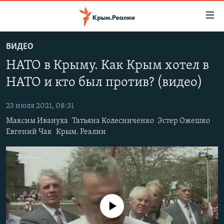
Доступность
ссылки
Вернуться
ВИДЕО
к
НОВОСТИ
НАТО в Крыму. Как Крым хотел в
основному
СПЕЦПРОЕКТЫ
содержанию
НАТО и кто был против? (видео)
ВОДА
Вернутся
ГРУЗ 200
к
23 июля 2021, 08:31
ИСТОРИЯ
КАРТА ВОЕННЫХ ОБЪЕКТОВ КРЫМА
главной
Максим Ивануха
Татьяна Колесниченко
Эстер Ожешко
ЕЩЕ
11 ЛЕТ ОККУПАЦИИ КРЫМА. 11 ИСТОРИЙ СОПРОТИВЛЕНИЯ
навигации
Евгений Чак
Крым. Реалии
Вернутся
РАДІО СВОБОДА
ИНТЕРАКТИВ
к
КАК ОБОЙТИ БЛОКИРОВКУ
ИНФОГРАФИКА
поиску
ТЕЛЕПРОЕКТ КРЫМ.РЕАЛИИ
Українською
СОВЕТЫ ПРАВОЗАЩИТНИКОВ
Qırımtatar
No media source currently available
ПРОПАВШИЕ БЕЗ ВЕСТИ