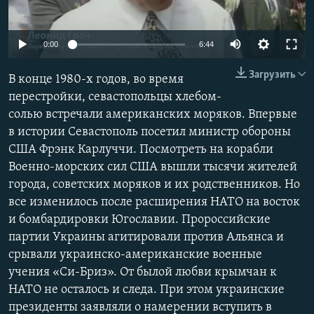
ПРИСОЕДИНЯЙТЕСЬ!
ПОБЕДИТЕЛЕЙ НЕ СУДЯТ?
КРЫМ.НЕПОКОРЕННЫЙ
Auto
0:00
6:44
ELIFBE
240p
Загрузить
В конце 1980-х годов, во время
УКРАИНСКАЯ ПРОБЛЕМА КРЫМА
360p
перестройки, севастопольцы хлебом-
Все сайты RFE/RL
солью встречали американских моряков. Впервые
480p
Auto
240p
360p
480p
в истории Севастополь посетил министр обороны
720p
США Фрэнк Карлуччи. Посмотреть на корабли
720p
1080p
1080p
Военно-морских сил США вышли тысячи жителей
города, советских моряков и их родственников. Но
все изменилось после расширения НАТО на восток
и бомбардировки Югославии. Пророссийские
партии Украины агитировали против Альянса и
срывали украинско-американские военные
учения «Си-Бриз». От былой любви крымчан к
НАТО не осталось и следа. При этом украинские
президенты заявляли о намерении вступить в