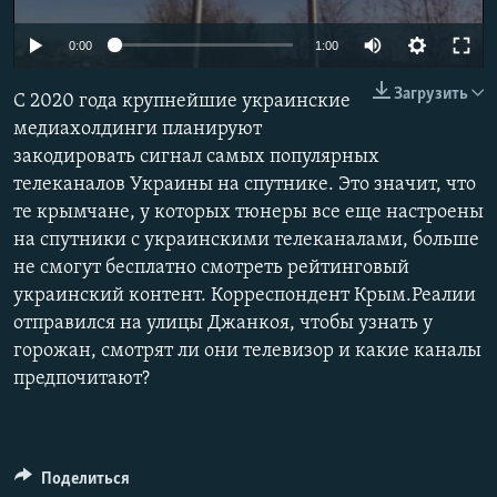
ПРИСОЕДИНЯЙТЕСЬ!
ПОБЕДИТЕЛЕЙ НЕ СУДЯТ?
0:00
1:00
КРЫМ.НЕПОКОРЕННЫЙ
Загрузить
С 2020 года крупнейшие украинские
ELIFBE
медиахолдинги планируют
УКРАИНСКАЯ ПРОБЛЕМА КРЫМА
закодировать сигнал самых популярных
Все сайты RFE/RL
телеканалов Украины на спутнике. Это значит, что
те крымчане, у которых тюнеры все еще настроены
на спутники с украинскими телеканалами, больше
не смогут бесплатно смотреть рейтинговый
украинский контент. Корреспондент Крым.Реалии
отправился на улицы Джанкоя, чтобы узнать у
горожан, смотрят ли они телевизор и какие каналы
предпочитают?
Поделиться