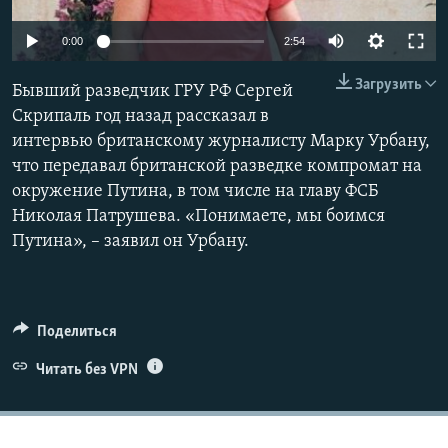
ПРИСОЕДИНЯЙТЕСЬ!
ПОБЕДИТЕЛЕЙ НЕ СУДЯТ?
0:00
2:54
КРЫМ.НЕПОКОРЕННЫЙ
Загрузить
Бывший разведчик ГРУ РФ Сергей
ELIFBE
Скрипаль год назад рассказал в
УКРАИНСКАЯ ПРОБЛЕМА КРЫМА
интервью британскому журналисту Марку Урбану,
Все сайты RFE/RL
что передавал британской разведке компромат на
окружение Путина, в том числе на главу ФСБ
Николая Патрушева. «Понимаете, мы боимся
Путина», – заявил он Урбану.
Поделиться
Читать без VPN